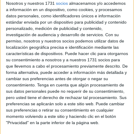
Nosotros y nuestros 1731
socios
almacenamos y/o accedemos
específicamente a jóvenes menores de 35 años.
a información en un dispositivo, como cookies, y procesamos
datos personales, como identificadores únicos e información
Se trata de un nuevo paso en este proceso, impulsado por
estándar enviada por un dispositivo para publicidad y contenido
la
Comisión Local de Vivienda
, para facilitar el
acceso a
personalizado, medición de publicidad y contenido,
una vivienda asequible
a uno de los colectivos con más
investigación de audiencia y desarrollo de servicios.
Con su
permiso, nosotros y nuestros socios podemos utilizar datos de
dificultades en el actual mercado inmobiliario de la ciudad.
localización geográfica precisa e identificación mediante las
características de dispositivos. Puede hacer clic para otorgarnos
El acuerdo que da luz verde a la publicación de este
su consentimiento a nosotros y a nuestros 1731 socios para
listado fue adoptado por la Comisión Local de Vivienda en
que llevemos a cabo el procesamiento previamente descrito. De
su última sesión celebrada el pasado 16 de mayo de 2025.
forma alternativa, puede acceder a información más detallada y
cambiar sus preferencias antes de otorgar o negar su
En concreto, el punto segundo del orden del día
consentimiento.
Tenga en cuenta que algún procesamiento de
contemplaba la
aprobación y publicación de las listas
sus datos personales puede no requerir de su consentimiento,
pero usted tiene el derecho de rechazar tal procesamiento. Sus
definitivas de admitidos y excluidos
, especificando en el
preferencias se aplicarán solo a este sitio web. Puede cambiar
caso de los excluidos la causa de dicha exclusión, dentro
sus preferencias o retirar su consentimiento en cualquier
del proceso de selección de arrendatarios para las
momento volviendo a este sitio y haciendo clic en el botón
viviendas actualmente disponibles en esta promoción de
"Privacidad" en la parte inferior de la página web.
protección pública.