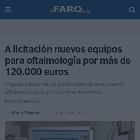
A licitación nuevos equipos
para oftalmología por más de
120.000 euros
Ingesa adquirirá un tonómetro de aire, cuatro
oftalmoscopios y un láser entre otros
instrumentos
Por
María Valverde
11/06/2024 - 20:15