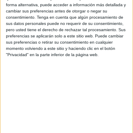
forma alternativa, puede acceder a información más detallada y
Este instrumental está diseñado principalmente para
cambiar sus preferencias antes de otorgar o negar su
consentimiento.
Tenga en cuenta que algún procesamiento de
detectar alternaciones de la vista, a excepción de la
sus datos personales puede no requerir de su consentimiento,
técnica láser. Este último es un procedimiento quirúrgico
pero usted tiene el derecho de rechazar tal procesamiento. Sus
que permite tratar el glaucoma.
preferencias se aplicarán solo a este sitio web. Puede cambiar
sus preferencias o retirar su consentimiento en cualquier
La inversión asciende a más de 120.000 euros, en
momento volviendo a este sitio y haciendo clic en el botón
concreto, 120.398. El plazo para traer esta maquinaria es
"Privacidad" en la parte inferior de la página web.
de dos meses y las empresas interesadas podrán
presentar su oferta hasta el próximo 21 de junio. Los
motivos de la
licitación
son, por un lado, la necesidad de
incorporar aparatos que incorporen nuevas tecnologías de
modo que “se garantice la calidad en la atención de los
pacientes” y de sustituir las lámparas de hendidura
actuales a causa de una avería irreparable por “estar
obsoletas y carecer de piezas de sustitución”.
Los aparatos están destinados al