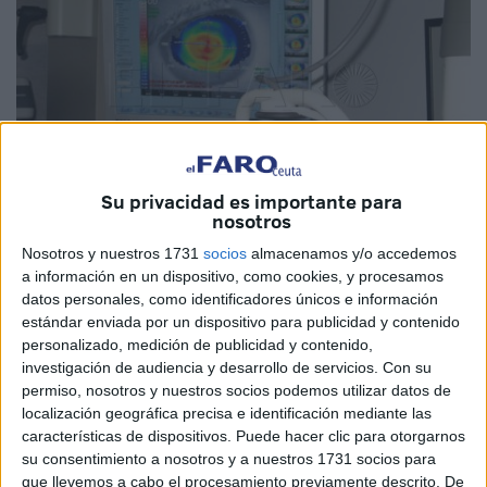
Su privacidad es importante para
nosotros
Nosotros y nuestros 1731
socios
almacenamos y/o accedemos
El Faro
a información en un dispositivo, como cookies, y procesamos
datos personales, como identificadores únicos e información
estándar enviada por un dispositivo para publicidad y contenido
personalizado, medición de publicidad y contenido,
El área de
Oftalmología
del Hospital Universitario de
investigación de audiencia y desarrollo de servicios.
Con su
permiso, nosotros y nuestros socios podemos utilizar datos de
Ceuta incorporará en meses
nuevos equipos
. El lote
localización geográfica precisa e identificación mediante las
incluye cuatro oftalmoscopios; tres lámparas de hendidura
características de dispositivos. Puede hacer clic para otorgarnos
y un tonómetro para ellas; un láser de ciclofotocoagulación
su consentimiento a nosotros y a nuestros 1731 socios para
y un tonómetro de aire.
que llevemos a cabo el procesamiento previamente descrito. De