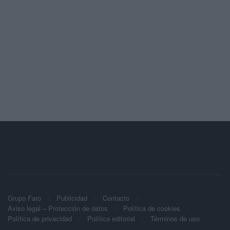
Grupo Faro
Publicidad
Contacto
Aviso legal – Protección de datos
Política de cookies
Política de privacidad
Política editorial
Términos de uso