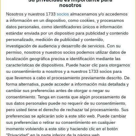
ejemplares muertos de Opuntia ficus-indica
,
nosotros
comúnmente conocida como
chumbera
, que lucen en los
Nosotros y nuestros 1733
socios
almacenamos y/o accedemos
montes ceutíes y suponen un peligro para el peatón.
a información en un dispositivo, como cookies, y procesamos
datos personales, como identificadores únicos e información
Según ha informado el consejero de Medio Ambiente,
estándar enviada por un dispositivo para publicidad y contenido
Alejandro Ramírez
, la Ciudad ya trabaja en un contrato de
personalizado, medición de publicidad y contenido,
licitación con un presupuesto de
60.000 euros
para evitar
investigación de audiencia y desarrollo de servicios.
Con su
permiso, nosotros y nuestros socios podemos utilizar datos de
que los
ejemplares muertos de esta especie invasora
localización geográfica precisa e identificación mediante las
caigan en zona de asfalto, previniendo así futuros
características de dispositivos. Puede hacer clic para otorgarnos
accidentes.
su consentimiento a nosotros y a nuestros 1733 socios para
que llevemos a cabo el procesamiento previamente descrito. De
En este caso, el contrato que saldrá a licitación será
forma alternativa, puede acceder a información más detallada y
gestionado por el área de Servicio Urbanos. La empresa
cambiar sus preferencias antes de otorgar o negar su
consentimiento.
Tenga en cuenta que algún procesamiento de
interesada deberá gestionar su solicitud a través de
sus datos personales puede no requerir de su consentimiento,
Servicios Urbanos y no desde Medio Ambiente, así lo han
pero usted tiene el derecho de rechazar tal procesamiento. Sus
querido aclarar desde la Ciudad para no confundir al
preferencias se aplicarán solo a este sitio web. Puede cambiar
interesado.
sus preferencias o retirar su consentimiento en cualquier
momento volviendo a este sitio y haciendo clic en el botón
"Privacidad" en la parte inferior de la página web.