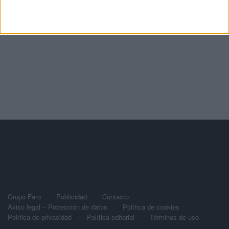
Grupo Faro
Publicidad
Contacto
Aviso legal – Protección de datos
Política de cookies
Política de privacidad
Política editorial
Términos de uso