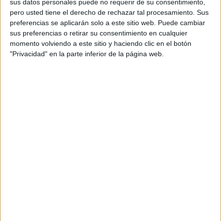
sus datos personales puede no requerir de su consentimiento,
Transporte
Envío rápido en Europa
pero usted tiene el derecho de rechazar tal procesamiento. Sus
preferencias se aplicarán solo a este sitio web. Puede cambiar
¿Donde comprar?
Visita la farmacia en línea
sus preferencias o retirar su consentimiento en cualquier
momento volviendo a este sitio y haciendo clic en el botón
"Privacidad" en la parte inferior de la página web.
Ventajas del Levitra genérico frente
al Levitra original
El Levitra Genérico se diferencia del Levitra original solo
en su bajo precio. El principal ingrediente activo es el
vardenafil. Solo los excipientes difieren (se usan análogos
más baratos en genéricos). Además, las copias del
medicamento de marca se realizan utilizando la tecnología
que ya ha sido probada, no es necesario realizar pruebas
clínicas.
Detalles sobre cómo pedir Levitra en