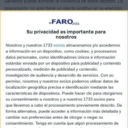
Genérico puede eliminar la influencia de estos factores. La
preparación no solo tiene un efecto positivo en la erección,
sino también en la salud y el bienestar general de un
hombre. Puede comprar Levitra genérico a bajo precio en
nuestra farmacia en línea. La preparación se vende a los
Su privacidad es importante para
nosotros
clientes sin receta. Los hombres que decidieron comprar
Levitra Genérico en Madrid tomaron la decisión correcta.
Nosotros y nuestros 1733
socios
almacenamos y/o accedemos
a información en un dispositivo, como cookies, y procesamos
El medicamento promueve una erección sostenida, alarga
datos personales, como identificadores únicos e información
las relaciones sexuales porque retrasa la eyaculación.
estándar enviada por un dispositivo para publicidad y contenido
personalizado, medición de publicidad y contenido,
Nombre del
Levitra genérico (Vardenafil)
investigación de audiencia y desarrollo de servicios.
Con su
producto
permiso, nosotros y nuestros socios podemos utilizar datos de
localización geográfica precisa e identificación mediante las
Fuerza de la
10mg, 20 mg
características de dispositivos. Puede hacer clic para otorgarnos
tableta.
su consentimiento a nosotros y a nuestros 1733 socios para
que llevemos a cabo el procesamiento previamente descrito. De
Mejor precio
€ 0.82 por pastilla
forma alternativa, puede acceder a información más detallada y
Pagar
VISA, MASTERCARD, PAYPAL,
cambiar sus preferencias antes de otorgar o negar su
BTC
consentimiento.
Tenga en cuenta que algún procesamiento de