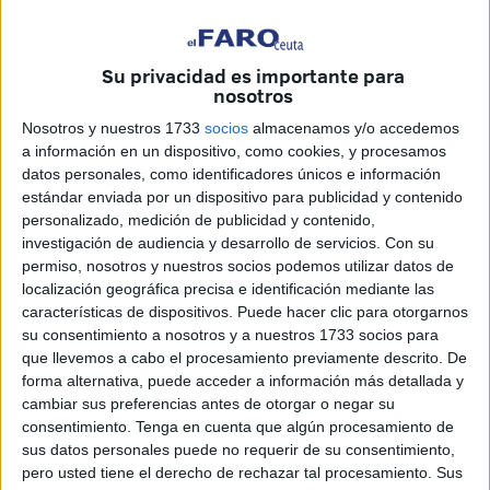
El Faro
Su privacidad es importante para
nosotros
Nosotros y nuestros 1733
socios
almacenamos y/o accedemos
Finalizado el verano la Ciudad ha colocado los letreros
a información en un dispositivo, como cookies, y procesamos
identificativos en algunas playas. Lo hacen tarde, culpan a
datos personales, como identificadores únicos e información
estándar enviada por un dispositivo para publicidad y contenido
Costas del retraso en el permiso, y mal.
personalizado, medición de publicidad y contenido,
investigación de audiencia y desarrollo de servicios.
Con su
En redes sociales ya se ironiza con la pérdida del “la”
permiso, nosotros y nuestros socios podemos utilizar datos de
delante de Ribera, mientras que usuarios de la playa de
localización geográfica precisa e identificación mediante las
Benítez se preguntan cómo las han colocado en un lugar
características de dispositivos. Puede hacer clic para otorgarnos
en el que ni son visibles desde la carretera y cuando, del
su consentimiento a nosotros y a nuestros 1733 socios para
que llevemos a cabo el procesamiento previamente descrito. De
tirón, se han retirado todos los elementos propios de playa
forma alternativa, puede acceder a información más detallada y
bajo la excusa del fin de temporada.
cambiar sus preferencias antes de otorgar o negar su
consentimiento.
Tenga en cuenta que algún procesamiento de
Seguimos sin comprender que el tiempo de esta ciudad
sus datos personales puede no requerir de su consentimiento,
‘estira’ el verano hasta casi noviembre, siendo
pero usted tiene el derecho de rechazar tal procesamiento. Sus