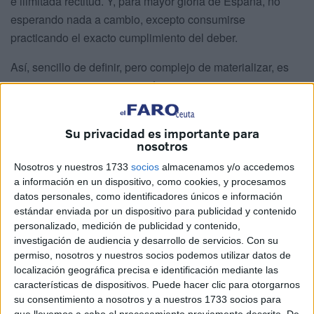
e ilimitada rectitud. Y, para mayor gloria de España, no
esperando nada a cambio, excepto consumirse
practicando el exacto cumplimiento del deber.
Así, sencillo de definir, pero complejo de materializar, es
como comienza esta narración en un escenario inmerso en
saqueos, sitios y batallas, con cientos por miles de
personas padeciendo la tragedia del cautiverio y el
Su privacidad es importante para
tormento, hasta ver cumplidos el imparable avance turco
nosotros
en las aguas del Mediterráneo.
Nosotros y nuestros 1733
socios
almacenamos y/o accedemos
a información en un dispositivo, como cookies, y procesamos
Previamente, la reforma militar emprendida por los Reyes
datos personales, como identificadores únicos e información
Católicos, Dª. Isabel I de Castilla y D. Fernando II de
estándar enviada por un dispositivo para publicidad y contenido
Aragón, soberanos de la Corona de Castilla (1474-1504) y
personalizado, medición de publicidad y contenido,
de la Corona de Aragón (1479-1516), se verá consumada
investigación de audiencia y desarrollo de servicios.
Con su
permiso, nosotros y nuestros socios podemos utilizar datos de
tras la llegada de D. Carlos I de España y V del Sacro
localización geográfica precisa e identificación mediante las
Imperio Romano Germánico (1500-1558), llamado el
características de dispositivos. Puede hacer clic para otorgarnos
Emperador o el César, y primer monarca de la Casa de
su consentimiento a nosotros y a nuestros 1733 socios para