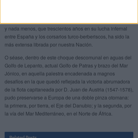
Pero, el percance bélico ilustrado en este texto que
confluye en la ‘Batalla de Lepanto’, ensangrentada y
costosísima en vidas humanas como eternizada nada más
y nada menos, que trescientos años en su lucha infernal
entre España y los corsarios turco-berberiscos, ha sido la
más extensa librada por nuestra Nación.
O séase, dentro de este choque descomunal en aguas del
Golfo de Lepanto, actual Golfo de Patras y brazo del Mar
Jónico, en aquella palestra encadenada a magnos
desafíos en la que quedó reflejada la victoria abrumadora
de la flota capitaneada por D. Juan de Austria (1547-1578),
pudo preservarse a Europa de una doble pinza otomana:
la primera, por tierra, el Eje del Danubio; y la segunda, por
la vía del Mar Mediterráneo, en el Norte de África.
Related
Posts