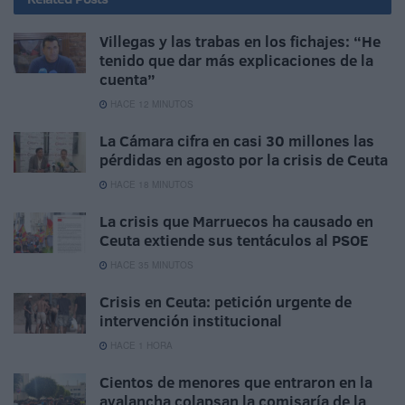
Villegas y las trabas en los fichajes: “He
tenido que dar más explicaciones de la
cuenta”
HACE 12 MINUTOS
La Cámara cifra en casi 30 millones las
pérdidas en agosto por la crisis de Ceuta
HACE 18 MINUTOS
La crisis que Marruecos ha causado en
Ceuta extiende sus tentáculos al PSOE
HACE 35 MINUTOS
Crisis en Ceuta: petición urgente de
intervención institucional
HACE 1 HORA
Cientos de menores que entraron en la
avalancha colapsan la comisaría de la