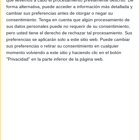
Austria con el hito referencial que conjeturará en el año
que llevemos a cabo el procesamiento previamente descrito. De
forma alternativa, puede acceder a información más detallada y
1534 la instauración de los Tercios.
cambiar sus preferencias antes de otorgar o negar su
consentimiento.
Tenga en cuenta que algún procesamiento de
Con lo cual, nos atinamos en un intervalo de desequilibrio
sus datos personales puede no requerir de su consentimiento,
político fruto de los propósitos del joven monarca
pero usted tiene el derecho de rechazar tal procesamiento. Sus
flamenco, que en un abrir y cerrar de ojos, incorpora a
preferencias se aplicarán solo a este sitio web. Puede cambiar
todos los Reinos Hispanos en la andanza imperial de
sus preferencias o retirar su consentimiento en cualquier
momento volviendo a este sitio y haciendo clic en el botón
mano de estas nuevas Unidades. Simultáneamente que
"Privacidad" en la parte inferior de la página web.
ocurren estas vicisitudes, se despliega su política que
tiene la punta de lanza contra el infiel, como uno de sus
aspectos clave. Del mismo modo, el Ejército exterior se
erige en el que nutre y ofrece consistencia a las
Campañas del Emperador, siendo ejemplo de técnicas y
tácticas innovadoras que engrandecen el ‘Arte de la
Guerra’.
El hábito del combate fronterizo y las operaciones italianas
de D. Gonzalo Fernández de Córdoba y Enríquez de