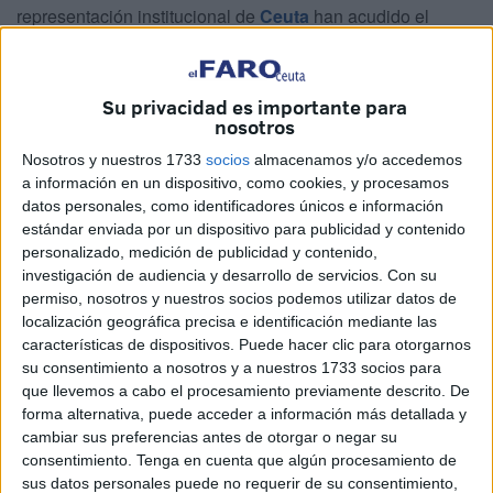
representación institucional de
Ceuta
han acudido el
presidente de la Ciudad, Juan Vivas, el diputado Javier
Celaya y los senadores Cristina Díaz Moreno y
Abdelhakim Abdeselam, todos del
PP
. También asistió la
Su privacidad es importante para
nosotros
ceutí
Sara El Khattabi Vilchez
.
Nosotros y nuestros 1733
socios
almacenamos y/o accedemos
a información en un dispositivo, como cookies, y procesamos
datos personales, como identificadores únicos e información
estándar enviada por un dispositivo para publicidad y contenido
personalizado, medición de publicidad y contenido,
investigación de audiencia y desarrollo de servicios.
Con su
permiso, nosotros y nuestros socios podemos utilizar datos de
localización geográfica precisa e identificación mediante las
características de dispositivos. Puede hacer clic para otorgarnos
su consentimiento a nosotros y a nuestros 1733 socios para
que llevemos a cabo el procesamiento previamente descrito. De
forma alternativa, puede acceder a información más detallada y
cambiar sus preferencias antes de otorgar o negar su
consentimiento.
Tenga en cuenta que algún procesamiento de
sus datos personales puede no requerir de su consentimiento,