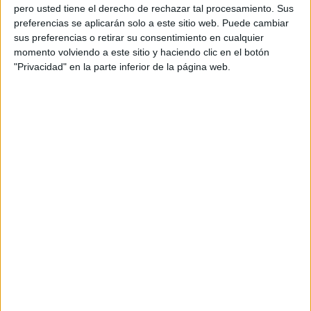
pero usted tiene el derecho de rechazar tal procesamiento. Sus
preferencias se aplicarán solo a este sitio web. Puede cambiar
sus preferencias o retirar su consentimiento en cualquier
"Juro desempeñar fielmente mis funciones, guardar y
momento volviendo a este sitio y haciendo clic en el botón
hacer guardar la Constitución y las leyes, respetar los
"Privacidad" en la parte inferior de la página web.
derechos de los ciudadanos y de las comunidades
autónomas y fidelidad al rey", ha sido el texto pronunciado
por la heredera al trono sobre el mismo ejemplar de la
carta magna sobre el que acató su padre en 1986, también
al cumplir 18 años.