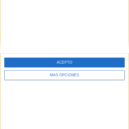
ACEPTO
MÁS OPCIONES
A la ceremonia no han asistido los parlamentarios de PNV,
Junts, ERC,
Podemos
, IU, EH Bildu y BNG, ni los
presidentes de Cataluña y Euskadi, como gesto de
rechazo a la Corona.
El acatamiento ante la sede de la soberanía nacional de la