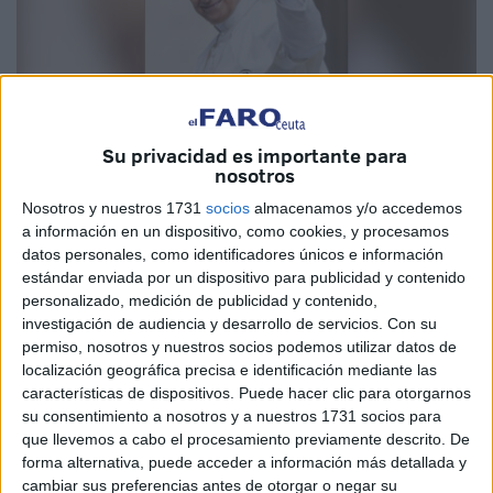
Imagen cedida
Su privacidad es importante para
nosotros
Nosotros y nuestros 1731
socios
almacenamos y/o accedemos
a información en un dispositivo, como cookies, y procesamos
Adelanto mi opinión de que la lectura de esta oportuna
datos personales, como identificadores únicos e información
obra resultará interesante y clarificadora a quienes se
estándar enviada por un dispositivo para publicidad y contenido
preguntan sobre la peculiaridad de la aportación
personalizado, medición de publicidad y contenido,
evangélica, eclesial y social del papa León XIV en la
investigación de audiencia y desarrollo de servicios.
Con su
época actual de la Iglesia y del mundo. Parto del supuesto
permiso, nosotros y nuestros socios podemos utilizar datos de
localización geográfica precisa e identificación mediante las
de que serán muchos los creyentes y los demás
características de dispositivos. Puede hacer clic para otorgarnos
ciudadanos que son conscientes de la gravedad y de
su consentimiento a nosotros y a nuestros 1731 socios para
complejidad de los problemas ideológicos, sociales,
que llevemos a cabo el procesamiento previamente descrito. De
económicos y políticos actuales, y que se estén
forma alternativa, puede acceder a información más detallada y
cambiar sus preferencias antes de otorgar o negar su
preguntando sobre la posible aportación de este papa para