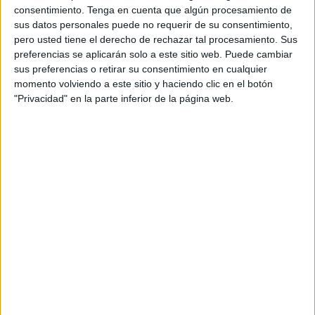
consentimiento.
Tenga en cuenta que algún procesamiento de
proporcionar luz.
sus datos personales puede no requerir de su consentimiento,
pero usted tiene el derecho de rechazar tal procesamiento. Sus
Mi primera impresión ha sido la claridad con la que Juan
preferencias se aplicarán solo a este sitio web. Puede cambiar
Vicente Boo traza el perfil humano, cristiano y sacerdotal
sus preferencias o retirar su consentimiento en cualquier
de Robert Prevost, un estadounidense que, con una
momento volviendo a este sitio y haciendo clic en el botón
"Privacidad" en la parte inferior de la página web.
preparación intelectual como matemático, teólogo y jurista,
ocupa la sede de Pedro, en unos momentos de seria
incertidumbre, de inestabilidad global, de pérdida de
referentes y de una revolución digital de consecuencias
imprevisibles.
Tras recordar con detalles la trayectoria misionera mundial
como prior general de la Orden de los Agustinos y su
trabajo en el Vaticano, analiza detalladamente su perfil
humano y su compromiso cristiano demostrado en su
dilatada experiencia pastoral como misionero que ha
recorrido 46 países. Explica con claridad cómo ha
transmitido un mensaje moral ante las crisis