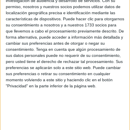
investigación de audiencia y desarrollo de servicios.
Con su
su actividad y veo los primeros vencejos volando cerca de
permiso, nosotros y nuestros socios podemos utilizar datos de
mi ventana. Estas aves no saben nada del Día de la Tierra
localización geográfica precisa e identificación mediante las
que se celebró hace pocas semanas.
características de dispositivos. Puede hacer clic para otorgarnos
su consentimiento a nosotros y a nuestros 1733 socios para
Tan sólo atisban desde las alturas un paisaje ocupado por
que llevemos a cabo el procesamiento previamente descrito. De
forma alternativa, puede acceder a información más detallada y
edificios, calles de asfalto y ruidosos vehículos de dos y
cambiar sus preferencias antes de otorgar o negar su
cuatro ruedas. En su interior o sobre estos grandes
consentimiento.
Tenga en cuenta que algún procesamiento de
artefactos se sientan unos seres humanos aislados de
sus datos personales puede no requerir de su consentimiento,
todo lo que les rodea. No les ven a ellas ni al resto de las
pero usted tiene el derecho de rechazar tal procesamiento. Sus
preferencias se aplicarán solo a este sitio web. Puede cambiar
aves que en estos días de inicio primaveral vuelan entre
sus preferencias o retirar su consentimiento en cualquier
ellos. No reparan en las nubes que dan carácter al día ni
momento volviendo a este sitio y haciendo clic en el botón
contemplan el fascinante espectáculo de la salida del sol.
"Privacidad" en la parte inferior de la página web.
"Un mar que es posible ver
entre algunas calles de
Ceuta y que nos recuerda