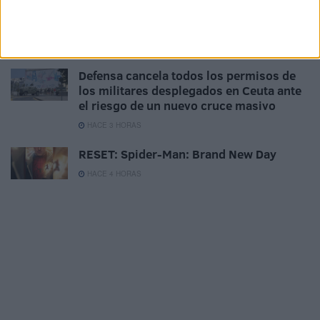
inmigración descontrolada” y reclaman
centros de repatriación fuera de Europa
HACE 2 HORAS
Defensa cancela todos los permisos de
los militares desplegados en Ceuta ante
el riesgo de un nuevo cruce masivo
HACE 3 HORAS
RESET: Spider-Man: Brand New Day
HACE 4 HORAS