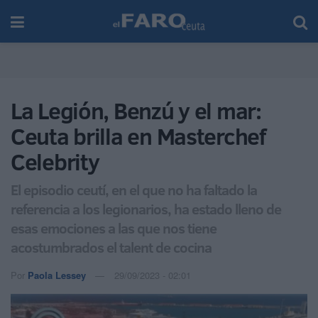
La Legión, Benzú y el mar:
Ceuta brilla en Masterchef
Celebrity
El episodio ceutí, en el que no ha faltado la
referencia a los legionarios, ha estado lleno de
esas emociones a las que nos tiene
acostumbrados el talent de cocina
Por
Paola Lessey
29/09/2023 - 02:01