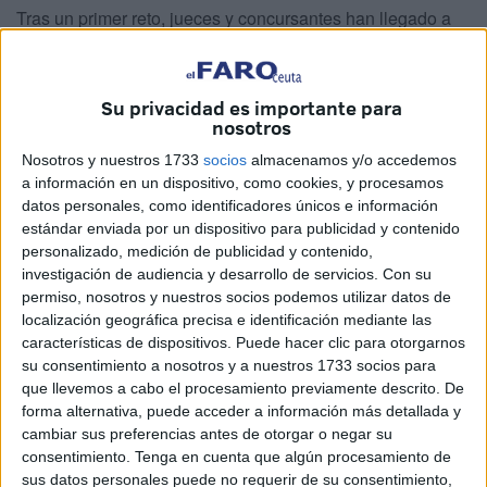
Tras un primer reto, jueces y concursantes han llegado a
Ceuta. Espectaculares vistas panorámicas de la ciudad
han sido el abrebocas ideal, mientras Jordi Cruz
pronunciaba las siguientes palabras: “Estamos
Su privacidad es importante para
nosotros
tremendamente felices, cruzamos el
Estrecho de
Gibraltar
para visitar Ceuta, orgullosa puerta de Europa en
Nosotros y nuestros 1733
socios
almacenamos y/o accedemos
a información en un dispositivo, como cookies, y procesamos
el Continente Africano”.
datos personales, como identificadores únicos e información
estándar enviada por un dispositivo para publicidad y contenido
Destacando también la ubicación geográfica de Ceuta, se
personalizado, medición de publicidad y contenido,
ha referido a la ciudad como un “paraíso de los contrastes”.
investigación de audiencia y desarrollo de servicios.
Con su
permiso, nosotros y nuestros socios podemos utilizar datos de
Cruz también ha hablado de los diversos atractivos
localización geográfica precisa e identificación mediante las
turísticos, a “espectaculares kilómetros de costas”, además
características de dispositivos. Puede hacer clic para otorgarnos
de un “riquísimo patrimonio” sin dejar de nombrar “el idílico
su consentimiento a nosotros y a nuestros 1733 socios para
que llevemos a cabo el procesamiento previamente descrito. De
parque en pleno centro de la ciudad”, para hablar del
forma alternativa, puede acceder a información más detallada y
escenario de “una prueba por equipos inolvidable”.
cambiar sus preferencias antes de otorgar o negar su
consentimiento.
Tenga en cuenta que algún procesamiento de
“¡Viva Ceuta!, ¡viva los caballas!”, han gritado los
sus datos personales puede no requerir de su consentimiento,