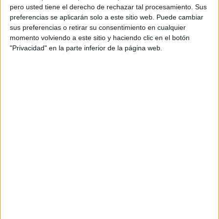
concursantes ya en el Parque Marítimo, donde los equipos
pero usted tiene el derecho de rechazar tal procesamiento. Sus
han quedado conformados. Pepe Rodríguez ha estado a
preferencias se aplicarán solo a este sitio web. Puede cambiar
cargo del equipo rojo, Laura Londoño, Eduardo Casanova,
sus preferencias o retirar su consentimiento en cualquier
momento volviendo a este sitio y haciendo clic en el botón
Miguel Diosdado, César Cadaval, Tania Llasera y Palito
"Privacidad" en la parte inferior de la página web.
Dominguín.