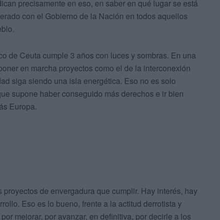
dican precisamente en eso, en saber en qué lugar se está
perado con el Gobierno de la Nación en todos aquellos
blo.
mico de Ceuta cumple 3 años con luces y sombras. En una
poner en marcha proyectos como el de la interconexión
dad siga siendo una isla energética. Eso no es solo
orque supone haber conseguido más derechos e ir bien
ás Europa.
s proyectos de envergadura que cumplir. Hay interés, hay
ollo. Eso es lo bueno, frente a la actitud derrotista y
por mejorar, por avanzar, en definitiva, por decirle a los