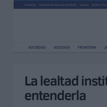
Contacto
Horarios de Barcos by Kikoto
Vuelos
Sorteo Cruz
SOCIEDAD
SUCESOS
FRONTERA
J
La lealtad inst
entenderla