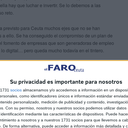
 ella hay que luchar e invertir. Se lo debemos a las
o reto.
ha previsto para Ceuta muchos ejes que no se han
os a ello. Se ha conseguido el compromiso de un plan de
a, el fomento de empresas que son generadoras de empleo
 lo digital… pero queda mucho todavía en el tintero.
Su privacidad es importante para nosotros
s 1731
socios
almacenamos y/o accedemos a información en un disposit
sonales, como identificadores únicos e información estándar enviada 
uras para las fuerzas de seguridad, para la educación
ntenido personalizado, medición de publicidad y contenido, investigaci
e España y de sus administraciones en esta tierra.
os.
Con su permiso, nosotros y nuestros socios podemos utilizar datos 
identificación mediante las características de dispositivos. Puede hacer
ntimiento a nosotros y a nuestros 1731 socios para que llevemos a ca
o el paraguas de la lealtad, dejando los egos aparcados,
. De forma alternativa, puede acceder a información más detallada y 