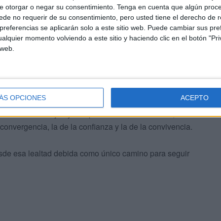
e de rencores ni de crispación política. La hemeroteca
e otorgar o negar su consentimiento.
Tenga en cuenta que algún proc
isamente por eso, por contar con personas que se fijaban
de no requerir de su consentimiento, pero usted tiene el derecho de r
do un pueblo, su pueblo.
referencias se aplicarán solo a este sitio web. Puede cambiar sus pref
alquier momento volviendo a este sitio y haciendo clic en el botón "Pri
 web.
ÁS OPCIONES
ACEPTO
ilusión. Como dijo ayer el presidente de la Ciudad, Juan
a convergencia, la de la confianza y la de la convivencia.
esde esa lealtad debida como único camino para seguir