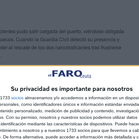
cientes pudo salir cargada del puerto, viéndose obligada
ruecos. Cuando la Guardia Civil detectó su presencia y
der al rescate de los dos narcotraficantes tras frustrarse
.
 a los 4 años de prisión por su vinculación con un
n medidas de privación de libertad temporales.
Su privacidad es importante para nosotros
s 1733
socios
almacenamos y/o accedemos a información en un disposit
sonales, como identificadores únicos e información estándar enviada 
ntenido personalizado, medición de publicidad y contenido, investigaci
os.
Con su permiso, nosotros y nuestros socios podemos utilizar datos 
identificación mediante las características de dispositivos. Puede hacer
ntimiento a nosotros y a nuestros 1733 socios para que llevemos a ca
cos
. De forma alternativa, puede acceder a información más detallada y 