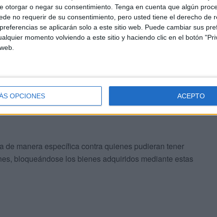
e otorgar o negar su consentimiento.
Tenga en cuenta que algún proc
de no requerir de su consentimiento, pero usted tiene el derecho de r
los arrestos de nuevos implicados
, se suma a la
referencias se aplicarán solo a este sitio web. Puede cambiar sus pref
res narcotraficantes de la zona norte que fue localizado
alquier momento volviendo a este sitio y haciendo clic en el botón "Pri
 Rincón, tal y como informaron los medios marroquíes.
 web.
u implicación en una serie de sucesos vinculados al
ÁS OPCIONES
ACEPTO
a de manera específica contra quienes pudieran tener
nes, bloqueándose los bienes adquiridos mediante estas