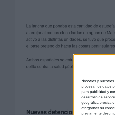
La lancha que portaba esta cantidad de estupefa
a arrojar al menos cinco fardos en aguas de Mar
activó a las distintas unidades, se tuvo que proce
el pase pretendido hacia las costas peninsulares
Ambos españoles se enfrentan a penas superiores
delito contra la salud pública por el que ya pena
Nosotros y nuestro
procesamos datos per
para publicidad y co
desarrollo de servici
geográfica precisa e 
otorgarnos su conse
Nuevas detenciones en Marrue
previamente descrito