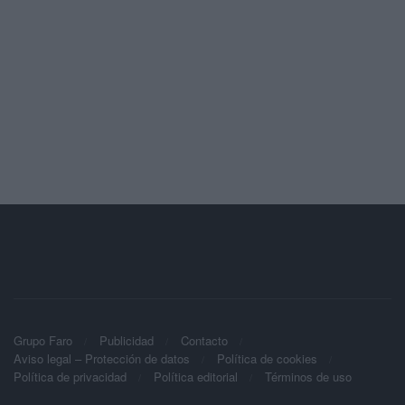
Grupo Faro
Publicidad
Contacto
Aviso legal – Protección de datos
Política de cookies
Política de privacidad
Política editorial
Términos de uso