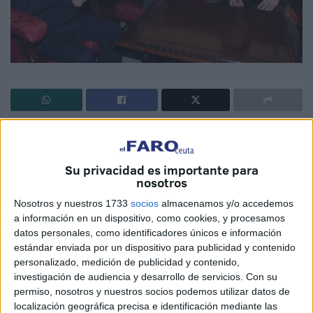
Los datos objetivos muestran una situación preocupante.
Dos muertos en diez meses. Un rosario de heridos sobre
Su privacidad es importante para
el que nadie quiere o sabe llevar la cuenta. Una
nosotros
indefensión absoluta unida a un desconocimiento de lo
Nosotros y nuestros 1733
socios
almacenamos y/o accedemos
que puede llegar a suceder en las escolleras. Lo que está
a información en un dispositivo, como cookies, y procesamos
pasando en el puerto ha venido a convertirse en uno de
datos personales, como identificadores únicos e información
los problemas de seguridad más graves que tiene ahora
estándar enviada por un dispositivo para publicidad y contenido
Ceuta. Y no es que haya habido, como decíamos al
personalizado, medición de publicidad y contenido,
investigación de audiencia y desarrollo de servicios.
Con su
principio de este editorial, dos muertes. Es que, hoy por
permiso, nosotros y nuestros socios podemos utilizar datos de
hoy, nadie puede garantizar que no suceda otra tragedia
localización geográfica precisa e identificación mediante las