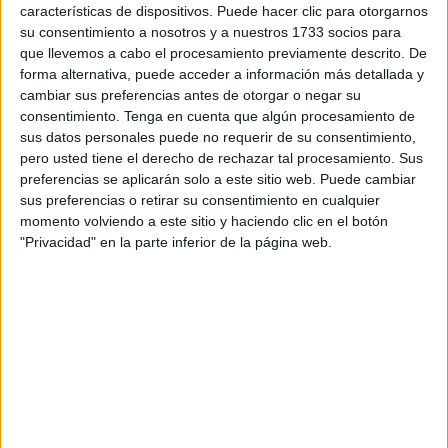
más. Al poco de morir Ilias atropellado por un camión,
características de dispositivos. Puede hacer clic para otorgarnos
otros menores como él además de adultos copiaban las
su consentimiento a nosotros y a nuestros 1733 socios para
mismas prácticas. Es una situación extrema que deja
que llevemos a cabo el procesamiento previamente descrito. De
forma alternativa, puede acceder a información más detallada y
muchas víctimas en el camino: las primeras los propios
cambiar sus preferencias antes de otorgar o negar su
inmigrantes, las segundas todos aquellos profesionales
consentimiento.
Tenga en cuenta que algún procesamiento de
que se ven afectados por este fenómeno. Vivas, como
sus datos personales puede no requerir de su consentimiento,
máxima autoridad de la Ciudad, está preocupado. Es para
pero usted tiene el derecho de rechazar tal procesamiento. Sus
preferencias se aplicarán solo a este sitio web. Puede cambiar
estarlo. Lo del puerto se ha convertido en una obsesión
sus preferencias o retirar su consentimiento en cualquier
como hace unos meses era esa frontera en la que a diario
momento volviendo a este sitio y haciendo clic en el botón
se producían avalanchas. La presión no cesa y una ciudad
"Privacidad" en la parte inferior de la página web.
como la nuestra no puede ni debe soportar tal extremo.
La visita del ministro de Interior, Fernando Grande-
Marlaska, a Ceuta fue aprovechada por el presidente para
trasladarle esa inquietud. Y Vivas encontró en el titular del
Ministerio un talante y una predisposición claves. Marlaska
ya había visitado Ceuta en dos ocasiones para participar
bien como ponente o bien como organizador de las