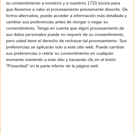
su consentimiento a nosotros y a nuestros 1733 socios para
JAR Morales Fuente historiada del Camino Inglés Acuarela sobre
que llevemos a cabo el procesamiento previamente descrito. De
papel 20x13 cm
forma alternativa, puede acceder a información más detallada y
cambiar sus preferencias antes de otorgar o negar su
consentimiento.
Tenga en cuenta que algún procesamiento de
sus datos personales puede no requerir de su consentimiento,
pero usted tiene el derecho de rechazar tal procesamiento. Sus
La vieira es un sencillo bivalvo de diez a doce centímetros
preferencias se aplicarán solo a este sitio web. Puede cambiar
de longitud que se caracteriza, entre otras razones, por
sus preferencias o retirar su consentimiento en cualquier
tener una valva plana y otra convexa. Aunque hasta hace
momento volviendo a este sitio y haciendo clic en el botón
unas tres décadas era poco conocida pero actualmente,
"Privacidad" en la parte inferior de la página web.
gracias a los medios de comunicación y transporte, su
consumo se ha extendido de tal forma que ya a nadie le
extraña su presencia en nuestros bares y restaurantes.
A poco que indagásemos sobre este molusco, nos
daríamos cuenta de las muchas utilidades que ha tenido a
través de los tiempos. Sorprendiéndonos porque ya en la
prehistoria, más concretamente en el período neolítico,
eran utilizadas para decorar las vasijas de barro fresco