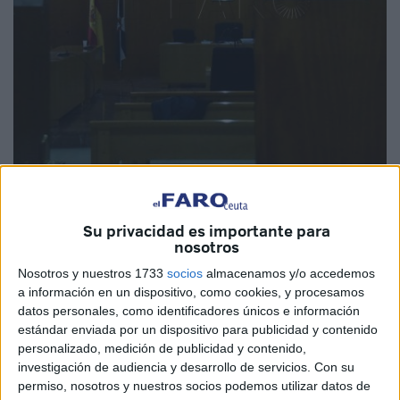
Su privacidad es importante para
nosotros
Nosotros y nuestros 1733
socios
almacenamos y/o accedemos
La Fiscalía ha pedido tres años de
a información en un dispositivo, como cookies, y procesamos
prisión y 4.320 euros y la Acusación
datos personales, como identificadores únicos e información
estándar enviada por un dispositivo para publicidad y contenido
Particular 200.000 por daños
personalizado, medición de publicidad y contenido,
investigación de audiencia y desarrollo de servicios.
Con su
Tres años de prisión y una multa de 4.320 euros es la pena
permiso, nosotros y nuestros socios podemos utilizar datos de