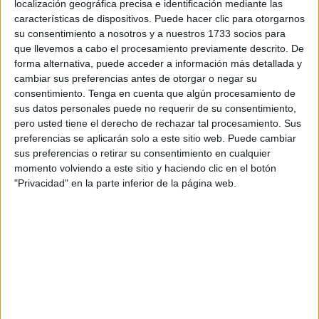
localización geográfica precisa e identificación mediante las
que el Ministerio Fiscal ha solicitado para M.L.M. por la
características de dispositivos. Puede hacer clic para otorgarnos
supuesta transferencia de una licencia de taxi y
su consentimiento a nosotros y a nuestros 1733 socios para
transmisión del vehículo.
que llevemos a cabo el procesamiento previamente descrito. De
forma alternativa, puede acceder a información más detallada y
Una cantidad que en el caso de la Acusación Particular se
cambiar sus preferencias antes de otorgar o negar su
ha incrementado hasta los 200.000 euros, al solicitar el
consentimiento.
Tenga en cuenta que algún procesamiento de
sus datos personales puede no requerir de su consentimiento,
tipo agravado del delito. El caso se juzgó en la Audiencia
pero usted tiene el derecho de rechazar tal procesamiento. Sus
Provincial y quedó visto para sentencia.
preferencias se aplicarán solo a este sitio web. Puede cambiar
sus preferencias o retirar su consentimiento en cualquier
Los hechos se remontan al 12 de agosto de 2009, cuando
momento volviendo a este sitio y haciendo clic en el botón
el acusado tuvo conocimiento de que el titular de la
"Privacidad" en la parte inferior de la página web.
licencia, A.L., se encontraba en prisión cumpliendo una
condena por tráfico de drogas desde el 4 de abril de 2009.
Fue entonces cuando decidió iniciar un procedimiento
para conseguir la transmisión a su favor de la licencia de
este servicio público, falsificando la firma del titular, según
reza el escrito de acusación, sin el conocimiento ni