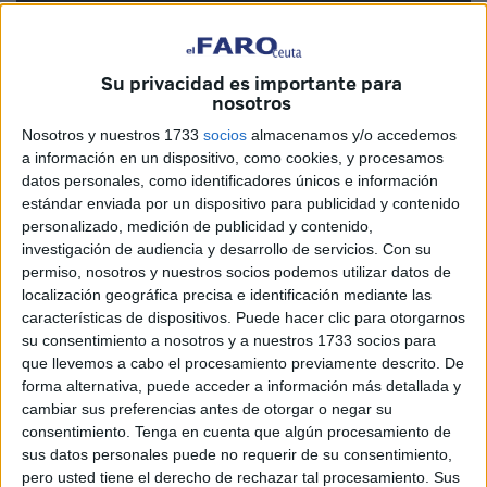
Su privacidad es importante para
Imagen cedida
nosotros
Nosotros y nuestros 1733
socios
almacenamos y/o accedemos
a información en un dispositivo, como cookies, y procesamos
datos personales, como identificadores únicos e información
Miro al mar y encuentro una bella estampa de colores, de
estándar enviada por un dispositivo para publicidad y contenido
ilusiones que se templan en mi vista. Quedo
personalizado, medición de publicidad y contenido,
conmocionado, perplejo, alucinando de encontrarme ese
investigación de audiencia y desarrollo de servicios.
Con su
permiso, nosotros y nuestros socios podemos utilizar datos de
amanecer tan maravilloso, donde las nubes hacen también
localización geográfica precisa e identificación mediante las
un papel mediador con el encanto de esa ilusión, esa
características de dispositivos. Puede hacer clic para otorgarnos
encantadora vista de un paraje que parece de otra galaxia.
su consentimiento a nosotros y a nuestros 1733 socios para
Pero no, es un instante, un momento, donde todos los
que llevemos a cabo el procesamiento previamente descrito. De
forma alternativa, puede acceder a información más detallada y
azares se han conjurado para observar ese modelo de
cambiar sus preferencias antes de otorgar o negar su
estampa turística, que hace enamorarse, desbordarse
consentimiento.
Tenga en cuenta que algún procesamiento de
nuestros sentimientos y creer que estamos en otra
sus datos personales puede no requerir de su consentimiento,
dimensión, otro lugar fuera de nuestra querida Tierra.
pero usted tiene el derecho de rechazar tal procesamiento. Sus