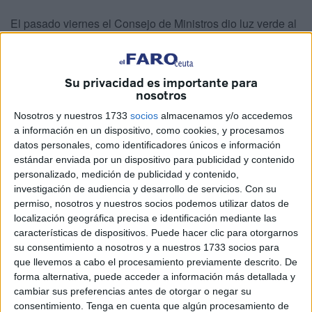
El pasado viernes el Consejo de Ministros dio luz verde al
decreto ley que contempla la subida del Salario Mínimo
Interprofesional (SMI) del 8% para el próximo año, con lo
que el SMI pasará de 655,20 a 707,60 euros mensuales.
Su privacidad es importante para
nosotros
Mientras, los sindicatos en Ceuta opinan que la subida es
“insuficiente”, pues tanto CCOO como UGT han venido
Nosotros y nuestros 1733
socios
almacenamos y/o accedemos
sosteniendo que la subida del SMI debe ser “sustancial”
a información en un dispositivo, como cookies, y procesamos
datos personales, como identificadores únicos e información
como para poder “reactivar la economía” y recuperar la
estándar enviada por un dispositivo para publicidad y contenido
progresiva pérdida de poder adquisitivo de los
personalizado, medición de publicidad y contenido,
ciudadanos.
investigación de audiencia y desarrollo de servicios.
Con su
permiso, nosotros y nuestros socios podemos utilizar datos de
Así lo señaló ayer el máximo responsable de los
localización geográfica precisa e identificación mediante las
comisionistas, Juan Luis Aróstegui, a El Faro, al tiempo
características de dispositivos. Puede hacer clic para otorgarnos
su consentimiento a nosotros y a nuestros 1733 socios para
que criticó la forma en la que el Gobierno central ha
que llevemos a cabo el procesamiento previamente descrito. De
aprobado esta subida salarial, sin negociación ni diálogo
forma alternativa, puede acceder a información más detallada y
con los sindicatos y empresarios. Para Aróstegui es una
cambiar sus preferencias antes de otorgar o negar su
muestra más del “desprecio” del Ejecutivo del PP a la
consentimiento.
Tenga en cuenta que algún procesamiento de