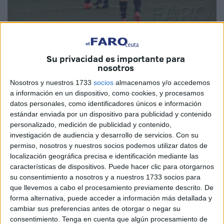
Su privacidad es importante para
nosotros
Nosotros y nuestros 1733
socios
almacenamos y/o accedemos
No pudo ser y continúa la mala racha para la Unión
a información en un dispositivo, como cookies, y procesamos
Deportiva Carmelitas que sufrió de nuevo una derrota en
datos personales, como identificadores únicos e información
su encuentro correspondiente a la octava jornada dentro
estándar enviada por un dispositivo para publicidad y contenido
del grupo cuarto de la Segunda División Femenina que le
personalizado, medición de publicidad y contenido,
investigación de audiencia y desarrollo de servicios.
Con su
enfrentó en la tarde de ayer en el campo federativo ‘José
permiso, nosotros y nuestros socios podemos utilizar datos de
Benoliel’ al cuadro cordobés del FB La Rambla.
localización geográfica precisa e identificación mediante las
características de dispositivos. Puede hacer clic para otorgarnos
Las andaluzas fueron muy superiores desde el pitido
su consentimiento a nosotros y a nuestros 1733 socios para
inicial y prueba de ello es que se fueron al descanso con
que llevemos a cabo el procesamiento previamente descrito. De
el partido casi sentenciado con 0-3.
forma alternativa, puede acceder a información más detallada y
Luego Tati dio esperanzas con el 1-3 pero fue un
cambiar sus preferencias antes de otorgar o negar su
consentimiento.
Tenga en cuenta que algún procesamiento de
espejismo y el partido finalizaba con un claro 1-4.