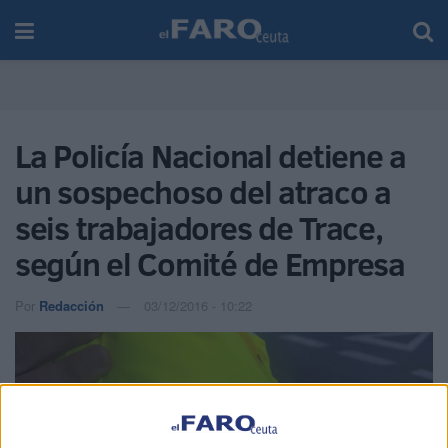
La Policía Nacional detiene a
un sospechoso del atraco a
seis trabajadores de Trace,
según el Comité de Empresa
Por
Redacción
03/12/2016 - 10:22