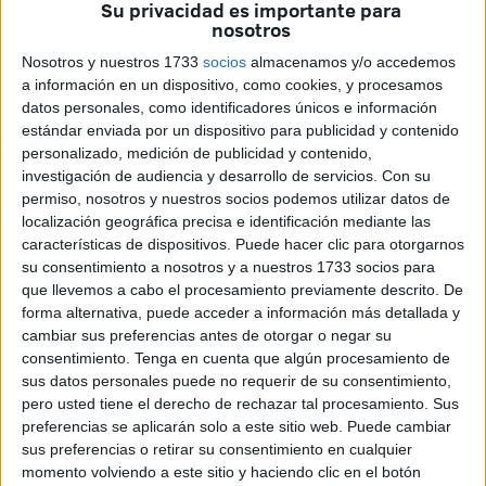
Su privacidad es importante para
nosotros
Nosotros y nuestros 1733
socios
almacenamos y/o accedemos
a información en un dispositivo, como cookies, y procesamos
datos personales, como identificadores únicos e información
estándar enviada por un dispositivo para publicidad y contenido
personalizado, medición de publicidad y contenido,
investigación de audiencia y desarrollo de servicios.
Con su
permiso, nosotros y nuestros socios podemos utilizar datos de
localización geográfica precisa e identificación mediante las
características de dispositivos. Puede hacer clic para otorgarnos
su consentimiento a nosotros y a nuestros 1733 socios para
que llevemos a cabo el procesamiento previamente descrito. De
forma alternativa, puede acceder a información más detallada y
cambiar sus preferencias antes de otorgar o negar su
El Comité de Empresa de Trace acaba de comunicar a los
consentimiento.
Tenga en cuenta que algún procesamiento de
medios que la Policía Nacional habría detenido a un
sus datos personales puede no requerir de su consentimiento,
sospechoso por el atraco a seis trabajadores de esta
pero usted tiene el derecho de rechazar tal procesamiento. Sus
empresa en Príncipe Alfonso.
preferencias se aplicarán solo a este sitio web. Puede cambiar
sus preferencias o retirar su consentimiento en cualquier
El órgano de representación de los trabajadores dice que
momento volviendo a este sitio y haciendo clic en el botón