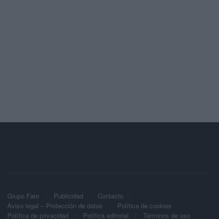
Grupo Faro
Publicidad
Contacto
Aviso legal – Protección de datos
Política de cookies
Política de privacidad
Política editorial
Términos de uso