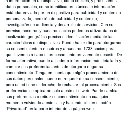
a información en un dispositivo, como cookies, y procesamos
encontrara una tela con simbología propia de estos grupos
datos personales, como identificadores únicos e información
radicales; un dato del que, de hecho, no se ha informado
estándar enviada por un dispositivo para publicidad y contenido
en Ceuta pero sí que ha sido trasladado desde las altas
personalizado, medición de publicidad y contenido,
investigación de audiencia y desarrollo de servicios.
Con su
esferas de Madrid, difundiéndose rápidamente a través de
permiso, nosotros y nuestros socios podemos utilizar datos de
las agencias de noticias y el abanico general de medios
localización geográfica precisa e identificación mediante las
de comunicación.
características de dispositivos. Puede hacer clic para otorgarnos
Ahora todo permanece bajo investigación en torno a una
su consentimiento a nosotros y a nuestros 1733 socios para
operativo de los más relevantes llevado a cabo por el
que llevemos a cabo el procesamiento previamente descrito. De
forma alternativa, puede acceder a información más detallada y
Servicio de Información de la Comandancia de Ceuta.
cambiar sus preferencias antes de otorgar o negar su
Oficialmente se ha dado a conocer en una escueta nota de
consentimiento.
Tenga en cuenta que algún procesamiento de
prensa el material armamentísico encontrado: 4 armas
sus datos personales puede no requerir de su consentimiento,
cortas, 2 subfusiles y varias armas blancas. Todas ellas en
pero usted tiene el derecho de rechazar tal procesamiento. Sus
preferencias se aplicarán solo a este sitio web. Puede cambiar
perfecto estado de uso y preparadas para ser empleadas
sus preferencias o retirar su consentimiento en cualquier
en cualquier tipo de acción delictiva.
momento volviendo a este sitio y haciendo clic en el botón
La Guardia Civil lleva con toda la precaución debida la
"Privacidad" en la parte inferior de la página web.
investigación pertinente para esclarecer la procedencia de
estas armas, que ya se encuentran en Madrid, bajo