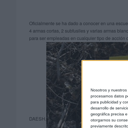
Oficialmente se ha dado a conocer en una escuet
4 armas cortas, 2 subfusiles y varias armas blan
para ser empleadas en cualquier tipo de acción d
Nosotros y nuestro
procesamos datos per
para publicidad y co
desarrollo de servici
geográfica precisa e 
DAESH.
otorgarnos su conse
previamente descrito