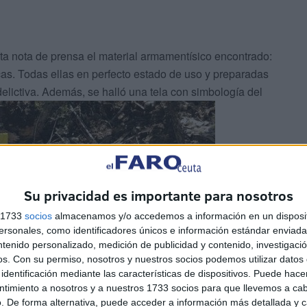
a nota de prensa el material armamentísico encontrado:
cas. Todas ellas en perfecto estado de uso y preparadas
elictiva. Además, se halló una tela con simbología del
Su privacidad es importante para nosotros
s 1733
socios
almacenamos y/o accedemos a información en un disposit
sonales, como identificadores únicos e información estándar enviada 
ntenido personalizado, medición de publicidad y contenido, investigaci
os.
Con su permiso, nosotros y nuestros socios podemos utilizar datos 
identificación mediante las características de dispositivos. Puede hacer
ntimiento a nosotros y a nuestros 1733 socios para que llevemos a ca
. De forma alternativa, puede acceder a información más detallada y 