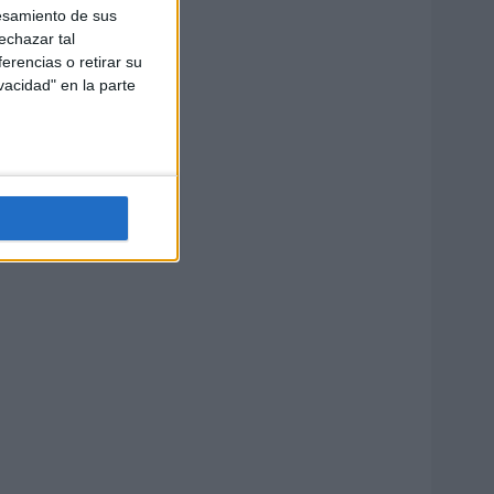
esamiento de sus
echazar tal
erencias o retirar su
vacidad" en la parte