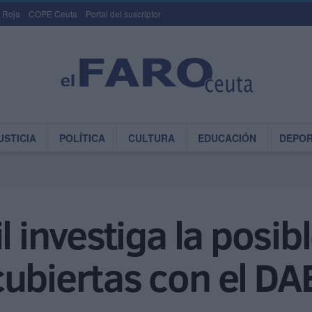
 Roja
COPE Ceuta
Portal del suscriptor
USTICIA
POLÍTICA
CULTURA
EDUCACIÓN
DEPO
l investiga la posi
cubiertas con el D