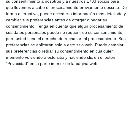
su consentimiento a nosotros y a nuestros 1733 socios para
El resultado aritmético final sólo será una anécdota. La
que llevemos a cabo el procesamiento previamente descrito. De
comunión sincera y en plano de igualdad de musulmanes
forma alternativa, puede acceder a información más detallada y
y cristianos en torno a un ideal común, fundamentado en la
cambiar sus preferencias antes de otorgar o negar su
solidaridad, supone el inicio de un proceso de integración
consentimiento.
Tenga en cuenta que algún procesamiento de
sus datos personales puede no requerir de su consentimiento,
ineludible para esta Ciudad que, por sus características,
pero usted tiene el derecho de rechazar tal procesamiento. Sus
adquiere la naturaleza de revolucionario. El hecho de que
preferencias se aplicarán solo a este sitio web. Puede cambiar
los hombres y mujeres del PSPC, todos ellos personas de
sus preferencias o retirar su consentimiento en cualquier
reconocido e incuestionable amor a esta tierra, que han
momento volviendo a este sitio y haciendo clic en el botón
"Privacidad" en la parte inferior de la página web.
constituido históricamente un firme baluarte en la defensa
de las señas de identidad de nuestro pueblo (con especial
relevancia de su españolidad), estén apoyando con
entusiasmo a un musulmán para ser Presidente de Ceuta,
implica un cambio de coordenadas que abre,
definitivamente, la puerta del siglo veintiuno.
Es el momento apropiada para rendir un nuevo homenaje
público a la militancia del PSPC. Representan las
cualidades más nobles de la política: generosidad, espíritu