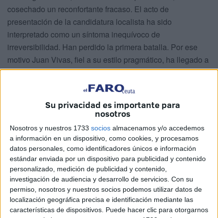
cosechado un reconfortante fracaso.
El acto de
presentación de la candidatura localista ha sido
interpretado como un síntoma inequívoco de
irreversibilidad. Han perdido la primera batalla. Por ese
motivo Juan Vivas, fiel a su estilo pragmático, ha llegado a
la conclusión de que mantener un desproporcionado nivel
de tensión para evitar lo inevitable carece de sentido,
siendo incluso contraproducente para sus intereses; y,
Su privacidad es importante para
confiado en su habilidad conciliadora, ahora le conviene
nosotros
más abrir una nueva etapa de fingida concordia.
Nosotros y nuestros 1733
socios
almacenamos y/o accedemos
Caballas, un proyecto político innovador, alumbrado desde
a información en un dispositivo, como cookies, y procesamos
el ángulo más puro del alma humana, ya tiene rostro. La
datos personales, como identificadores únicos e información
estándar enviada por un dispositivo para publicidad y contenido
candidatura con la que concurrirá a las próximas
personalizado, medición de publicidad y contenido,
elecciones es un soplo de futuro. Tenemos que seguir
investigación de audiencia y desarrollo de servicios.
Con su
sumando voluntades limpias hasta convertirlo en huracán.
permiso, nosotros y nuestros socios podemos utilizar datos de
Aunque el objetivo propuesto inicialmente ya se ha
localización geográfica precisa e identificación mediante las
características de dispositivos. Puede hacer clic para otorgarnos
logrado con notable éxito. Caballas remueve conciencias.