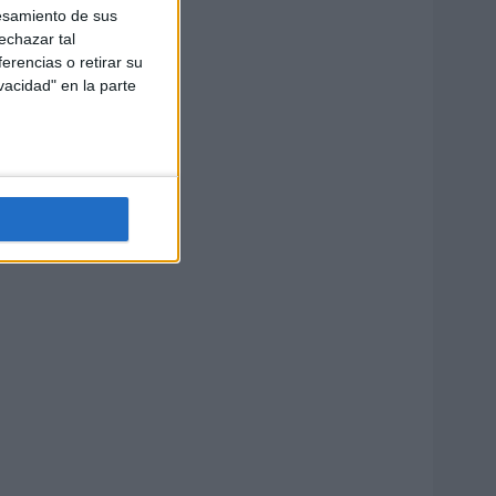
esamiento de sus
echazar tal
erencias o retirar su
vacidad" en la parte