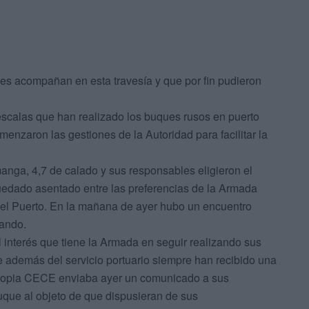
les acompañan en esta travesía y que por fin pudieron
 escalas que han realizado los buques rusos en puerto
nzaron las gestiones de la Autoridad para facilitar la
anga, 4,7 de calado y sus responsables eligieron el
quedado asentado entre las preferencias de la Armada
r el Puerto. En la mañana de ayer hubo un encuentro
mando.
l interés que tiene la Armada en seguir realizando sus
 además del servicio portuario siempre han recibido una
propia CECE enviaba ayer un comunicado a sus
buque al objeto de que dispusieran de sus