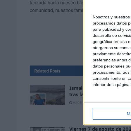
lanzada hacia nuestro bienestar de un futuro no 
comunidad, nuestros familiares y de nosotros m
Nosotros y nuestro
procesamos datos per
para publicidad y co
desarrollo de servici
geográfica precisa e 
otorgarnos su conse
previamente descrito
preferencias antes d
datos personales pue
Related
Posts
procesamiento. Sus p
consentimiento en cu
inferior de la página
Ismail, uno de los rostros
tras la tragedia del Tarajal
HACE 7 MINUTOS
M
Viernes 7 de agosto de 20