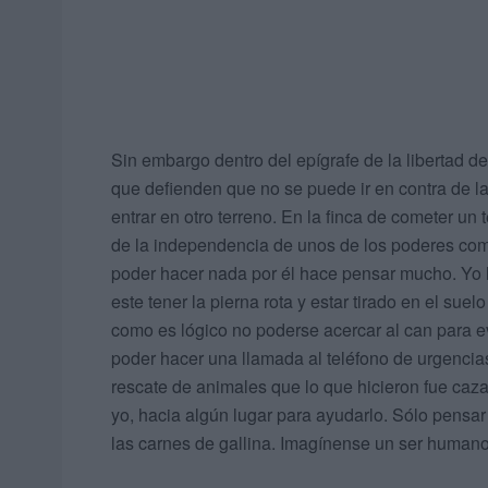
Sin embargo dentro del epígrafe de la libertad 
que defienden que no se puede ir en contra de l
entrar en otro terreno. En la finca de cometer un
de la independencia de unos de los poderes como 
poder hacer nada por él hace pensar mucho. Yo he
este tener la pierna rota y estar tirado en el su
como es lógico no poderse acercar al can para e
poder hacer una llamada al teléfono de urgencias
rescate de animales que lo que hicieron fue cazar
yo, hacia algún lugar para ayudarlo. Sólo pensar
las carnes de gallina. Imagínense un ser human