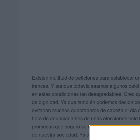
Existen multitud de peticiones para establecer un
trances. Y aunque todavía seamos algunos católi
en estas condiciones tan desagradables. Creo qu
de dignidad. Ya que también podemos decidir c
evitarían muchos quebraderos de cabeza el día qu
hora de anunciar antes de unas elecciones este
promesas que seguro se las llevará el viento. Per
de nuestra sociedad. Ya debería de estar prepar