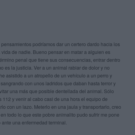
de pensamientos podríamos dar un certero dardo hacia los
a vida de nadie. Bueno pensar en matar a alguien es
 término penal que tiene sus consecuencias, entrar dentro
es la justicia. Ver a un animal rabiar de dolor y no
 asistido a un atropello de un vehículo a un perro y
elo sangrando con unos ladridos que daban hasta terror y
vitar una más que posible dentellada del animal. Sólo
 112 y venir al cabo casi de una hora el equipo de
lo con un lazo. Meterlo en una jaula y transportarlo, creo
 en todo lo que este pobre animalito pudo sufrir me pone
o ante una enfermedad terminal.