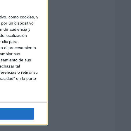
ivo, como cookies, y
por un dispositivo
ón de audiencia y
de localización
 clic para
bo el procesamiento
cambiar sus
esamiento de sus
echazar tal
erencias o retirar su
vacidad" en la parte