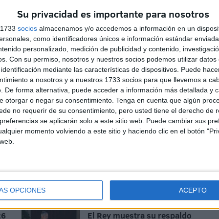
muy lejano nuestro, de nuestra sociedad, nuestra
Su privacidad es importante para nosotros
ismos.
s 1733
socios
almacenamos y/o accedemos a información en un disposit
sonales, como identificadores únicos e información estándar enviada 
ntenido personalizado, medición de publicidad y contenido, investigaci
os.
Con su permiso, nosotros y nuestros socios podemos utilizar datos 
identificación mediante las características de dispositivos. Puede hacer
ntimiento a nosotros y a nuestros 1733 socios para que llevemos a ca
. De forma alternativa, puede acceder a información más detallada y 
e otorgar o negar su consentimiento.
Tenga en cuenta que algún proc
de no requerir de su consentimiento, pero usted tiene el derecho de r
referencias se aplicarán solo a este sitio web. Puede cambiar sus pref
alquier momento volviendo a este sitio y haciendo clic en el botón "Pri
 web.
El reto de Ceuta: casi 1.400
menores inmigrantes para
una ciudad que solo puede
atender a 30
ÁS OPCIONES
ACEPTO
HACE 38 MINUTOS
26
El Rey muestra su respaldo