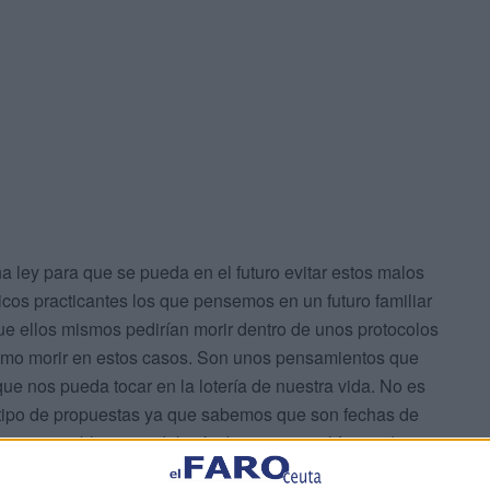
a ley para que se pueda en el futuro evitar estos malos
cos practicantes los que pensemos en un futuro familiar
e ellos mismos pedirían morir dentro de unos protocolos
ómo morir en estos casos. Son unos pensamientos que
e nos pueda tocar en la lotería de nuestra vida. No es
 tipo de propuestas ya que sabemos que son fechas de
o este problema no debería de existir en el futuro dentro
ado los debidos protocolos de actuación. Es una piedra