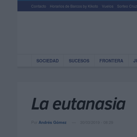
Contacto
Horarios de Barcos by Kikoto
Vuelos
Sorteo Cruz
SOCIEDAD
SUCESOS
FRONTERA
J
La eutanasia
Por
Andrés Gómez
30/03/2019 - 08:29