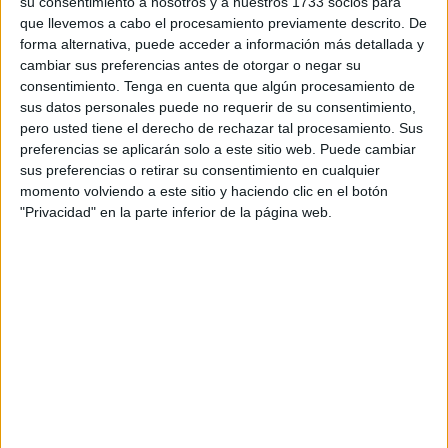
su consentimiento a nosotros y a nuestros 1733 socios para
provisional que manejan los colegios locales.
que llevemos a cabo el procesamiento previamente descrito. De
La oferta en los centros públicos se sitúa en 920 plazas.
forma alternativa, puede acceder a información más detallada y
Los CEIP Lope de Vega, Nº 17 (el ubicado en las antiguas
cambiar sus preferencias antes de otorgar o negar su
dependencias de la Biblioteca del Polígono), Maestro José
consentimiento.
Tenga en cuenta que algún procesamiento de
sus datos personales puede no requerir de su consentimiento,
Acosta, Príncipe Felipe, Reina Sofía y Ortega y Gasset
pero usted tiene el derecho de rechazar tal procesamiento. Sus
ofrecerán tres grupos para los más pequeños cada uno.
preferencias se aplicarán solo a este sitio web. Puede cambiar
El CEIP Mare Nostrum, como el Andrés Manjón, el
sus preferencias o retirar su consentimiento en cualquier
Maestro Juan Morejón, el Federico García Lorca, el Santa
momento volviendo a este sitio y haciendo clic en el botón
Amelia, el Juan Carlos I y el Santiago Ramón y Cajal
"Privacidad" en la parte inferior de la página web.
ofertan 50 vacantes cada uno y solamente los CEIP
Vicente Aleixandre y Rosalía de Castro limitan su número
a 25 al disponer de una sola línea.
En esa misma situación están dos de los seis colegios
concertados de la ciudad, el Santa María Micaela y el
Severo Ochoa.
El resto (Beatriz de Silva, La Inmaculada, San Agustín y
San Daniel) ofrecen 50 plazas de 3 años cada uno, con lo