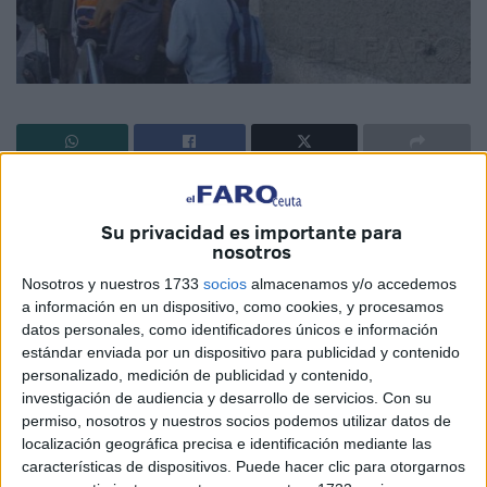
El proceso arrancará el 25 de abril y se cerrará el 6 de
mayo con criterios de baremación como los del año
Su privacidad es importante para
nosotros
pasado.
Nosotros y nuestros 1733
socios
almacenamos y/o accedemos
El Ministerio de Educación abrirá el proceso de
a información en un dispositivo, como cookies, y procesamos
escolarización para el próximo año académico, al que se
datos personales, como identificadores únicos e información
podrán presentar solicitudes a partir del 25 de abril,
estándar enviada por un dispositivo para publicidad y contenido
personalizado, medición de publicidad y contenido,
ofreciendo 25 vacantes en cada aula de Educación Infantil
investigación de audiencia y desarrollo de servicios.
Con su
para niños de 3 años en todos los centros de la ciudad
permiso, nosotros y nuestros socios podemos utilizar datos de
salvo en el CEIP Pablo Ruiz Picasso, en el que por su
localización geográfica precisa e identificación mediante las
singularidad se ofertan 20, según la adscripción
características de dispositivos. Puede hacer clic para otorgarnos