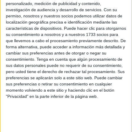
Según datos de la Ciudad Autónoma, el 44 por ciento de la
personalizado, medición de publicidad y contenido,
población ceutí se encuentra en riesgo de exclusión social
investigación de audiencia y desarrollo de servicios.
Con su
permiso, nosotros y nuestros socios podemos utilizar datos de
y más de un 60 por ciento de los hogares caballas no
localización geográfica precisa e identificación mediante las
tienen capacidad para afrontar gastos imprevistos. A esta
características de dispositivos. Puede hacer clic para otorgarnos
situación de vulnerabilidad se añade el diagnostico de un
su consentimiento a nosotros y a nuestros 1733 socios para
cáncer por lo que la AECC en Ceuta ha visto aumentada
que llevemos a cabo el procesamiento previamente descrito. De
forma alternativa, puede acceder a información más detallada y
la demanda de atención social por parte de pacientes y
cambiar sus preferencias antes de otorgar o negar su
familiares en un 50 por ciento desde el inicio de la crisis.
consentimiento.
Tenga en cuenta que algún procesamiento de
Concretamente en Ceuta se ha pasado de 140 demandas
sus datos personales puede no requerir de su consentimiento,
sociales en 2012 a 156 en 2013. El 32,6 por ciento de
pero usted tiene el derecho de rechazar tal procesamiento. Sus
estas demandas son de origen económico; un 41 por
preferencias se aplicarán solo a este sitio web. Puede cambiar
sus preferencias o retirar su consentimiento en cualquier
ciento son solicitudes de alojamiento en pisos y
momento volviendo a este sitio y haciendo clic en el botón
residencias y el resto se reparte entre préstamos de
"Privacidad" en la parte inferior de la página web.
material ortoprotésico, orientación sobre recursos sociales.
Debido al incremento del número de demandas sociales, y
teniendo en cuenta el perfil de quien las solicita, la aecc va
a seguir ofreciendo programas de atención social para