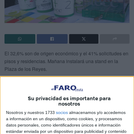
El 32,6% son de origen económico y el 41% solicitudes en
pisos y residencias. Mañana instalará una stand en la
Plaza de los Reyes.
Con motivo del Día Mundial del Cáncer que se celebra
hoy, la Asociación Española Contra el Cáncer (AECC)
muestra su preocupación por la situación de creciente
Su privacidad es importante para
nosotros
“vulnerabilidad” de los pacientes con cáncer desde el
inicio de la crisis. A las necesidades derivadas de la
Nosotros y nuestros 1733
socios
almacenamos y/o accedemos
a información en un dispositivo, como cookies, y procesamos
propia enfermedad se han sumado aquellas relacionadas
datos personales, como identificadores únicos e información
con los efectos de la “coyuntura económica del país”.
estándar enviada por un dispositivo para publicidad y contenido