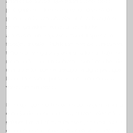
abanico de partidos que optan a tener cierto
protagonismo. Hemos empezado demasiado
pronto con la campaña electoral, ya hay quienes
se ven ganadores en las urnas e incluso
amenazan con empezar a ‘hacer limpieza’ en
trabajos privados. Publicitan mensajes únicamente
teñidos de venganza y aspiran a liderar, bajo ese
mismo odio, todo un Gobierno. Son fantoches de
una profesión que se presuponía digna pero que
ha ido mermando por la acción, consentida, a
varios sinvergüenzas.
Preocupa que muchos de los que aspiran a ser un
concejal de pueblo (aquí hay quienes elevan los
galones hasta límites enfermizos) se crean ya con
el poder destructor de mandar en áreas privadas y