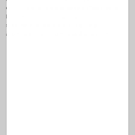
comenzaron siendo una anécdota hasta que se
han creído que son los protagonistas de su
salvación y de la nuestra. Lo que sigue
asombrándome es como engañan tan bien.