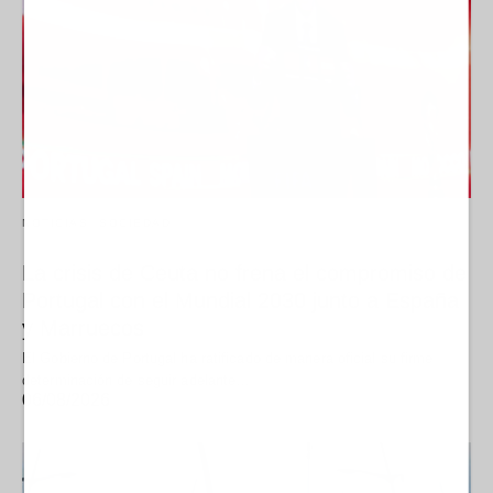
NOTICIAS
SOCIEDAD
La crisis de Ceuta no frena el compromiso de
Portugal con el Mundial 2030 junto a España
y Marruecos
El Gobierno de Portugal ha ratificado de manera oficial su firme
determinación de seguir adelante…
06/08/2026