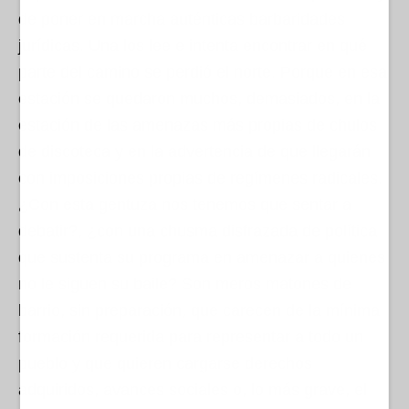
de poner en marcha auténticas barbaridades
jurídicas. Una los lee e intenta encontrar en qué
parte del camino se perdió el norte. Porque en esa
estación se quedaron muchos, demasiados, en la
estación de las amenazas más propias de chulos
de discoteca y en la advertencia de que llegarán
con imposiciones propias de regímenes radicales.
¿Con esta gentuza nos tenemos que sentar a
debatir?, ¿con una chusma disfrazada de política
que sustenta su programa en amenazar a quienes
no le siguen su baile? Son meros matones de
barrio, sin preparación, que carecen de la mínima
formación requerida para representar a todo un
pueblo y que quieren cargarse derechos
adquiridos, avances sociales o, lo más grave, el