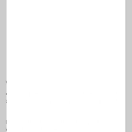
ENTRADA RELACIONADA
Ceuta no puede seguir soportando en solitario una
situación que supera con creces sus capacidades
El cementerio de Sidi Embarek no puede
convertirse en un asentamiento