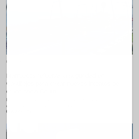
NOTICIAS
Marruecos refuerza la seguridad en
Castillejos para evitar nuevos intentos de
cruce hacia Ceuta
La ciudad marroquí de Castillejos, fronteriza con Ceuta, está siendo
escenario de un importante refuerzo…
06/08/2026