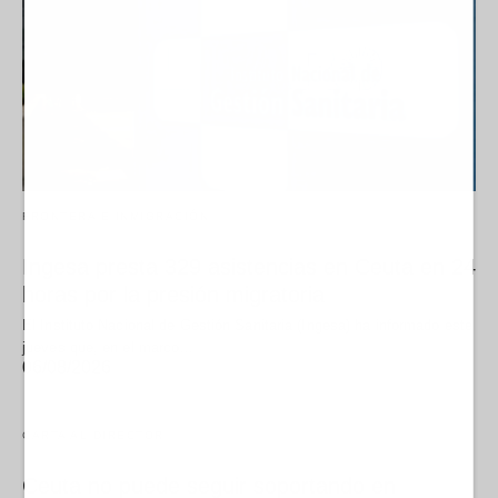
FRONTERA E INMIGRACIÓN
Ingesa presta 329 asistencias en Ceuta en 24
horas por la presión migratoria
El Instituto Nacional de Gestión Sanitaria (Ingesa) ha informado este
jueves que, en el marco…
06/08/2026
CARTA AL DIRECTOR
Ceuta no puede seguir soportando en