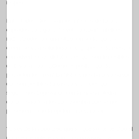
respeto.
Entre todos ellos están los infelices de turno,
captados para ganar ‘el voto popular’. Infelices
radicalizados por una situación social que, se
creen, se va a solucionar con golpes en la mesa o
con advertencias dictatoriales que son imposibles
de llevar a cabo. ¿Cómo es posible que la
población los crea? La historia nos ha demostrado
que son posibles tantas aberraciones que
seguiremos tropezando con la misma piedra
dando espacio a los que asombra que se nos
presenten como la opción, única, mejor.
Yo soy de las que creo que sí, que se ha perdido el
norte entre quienes son unos payasos que