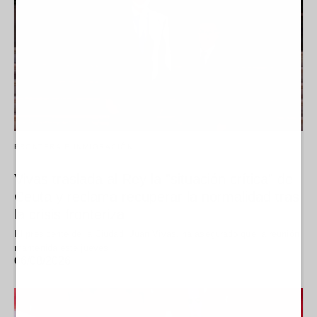
FRONTERA E INMIGRACIÓN
Vivas traslada al Rey la "situación crítica" de
Ceuta y reclama recuperar la normalidad tras
la crisis fronteriza
El presidente de la Ciudad, Juan Vivas, ha asegurado que la reunión
mantenida este jueves…
06/08/2026