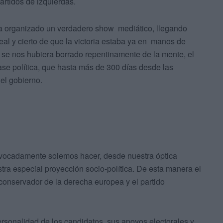
artidos de izquierdas.
 organizado un verdadero show mediático, llegando
al y cierto de que la victoria estaba ya en manos de
 y se nos hubiera borrado repentinamente de la mente, el
lase política, que hasta más de 300 días desde las
el gobierno.
vocadamente solemos hacer, desde nuestra óptica
ra especial proyección socio-política. De esta manera el
conservador de la derecha europea y el partido
ersonalidad de los candidatos, sus apoyos electorales y