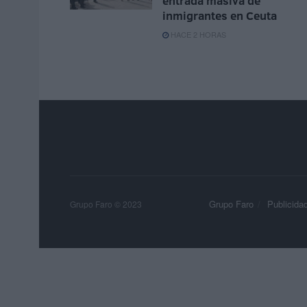
entrada masiva de
inmigrantes en Ceuta
HACE 2 HORAS
Grupo Faro
Publicida
Grupo Faro © 2023