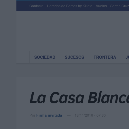
Contacto
Horarios de Barcos by Kikoto
Vuelos
Sorteo Cruz
SOCIEDAD
SUCESOS
FRONTERA
J
La Casa Blanc
Por
Firma invitada
13/11/2016 - 07:30