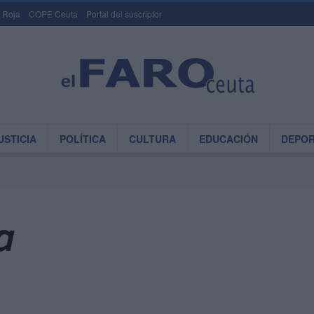
 Roja
COPE Ceuta
Portal del suscriptor
USTICIA
POLÍTICA
CULTURA
EDUCACIÓN
DEPO
a