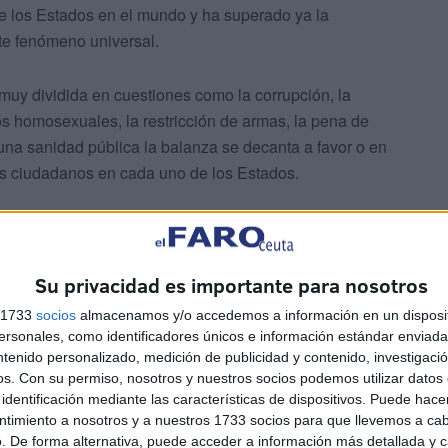
 de los Estados en el mundo y ha superado ya la
ste fenómeno universal.
uy dividida en cuestiones como la corrupción, la
os homosexuales, la restricción de armas, la pena de
una sanidad pública la balanza se decanta a favor o en
os ciudadanos en cada uno de los Estados.
Su privacidad es importante para nosotros
s 1733
socios
almacenamos y/o accedemos a información en un disposit
ontar estos u otros temas, sea en Estados Unidos o en
sonales, como identificadores únicos e información estándar enviada 
najes que rompen el molde del político al uso y arrasan
ntenido personalizado, medición de publicidad y contenido, investigaci
a la cosa pública, como fue el caso de nuestro inolvidable
os.
Con su permiso, nosotros y nuestros socios podemos utilizar datos 
identificación mediante las características de dispositivos. Puede hacer
a los del controvertido Donald Trump.
ntimiento a nosotros y a nuestros 1733 socios para que llevemos a ca
. De forma alternativa, puede acceder a información más detallada y 