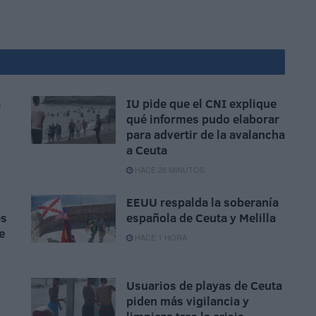
a
IU pide que el CNI explique
qué informes pudo elaborar
para advertir de la avalancha
a Ceuta
HACE 28 MINUTOS
EEUU respalda la soberanía
es
española de Ceuta y Melilla
e
HACE 1 HORA
Usuarios de playas de Ceuta
piden más vigilancia y