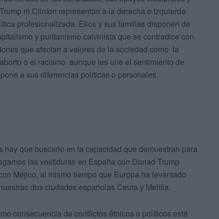
Trump ni Clinton representan a la derecha e izquierda
ítica profesionalizada. Ellos y sus familias disponen de
apitalismo y puritanismo calvinista que se contradice con
tiones que afectan a valores de la sociedad como la
el aborto o el racismo aunque les une el sentimiento de
pone a sus diferencias políticas o personales.
as hay que buscarlo en la capacidad que demuestran para
asgamos las vestiduras en España con Donad Trump
 con Méjico, al mismo tiempo que Europa ha levantado
nuestras dos ciudades españolas Ceuta y Melilla.
o consecuencia de conflictos étnicos o políticos está