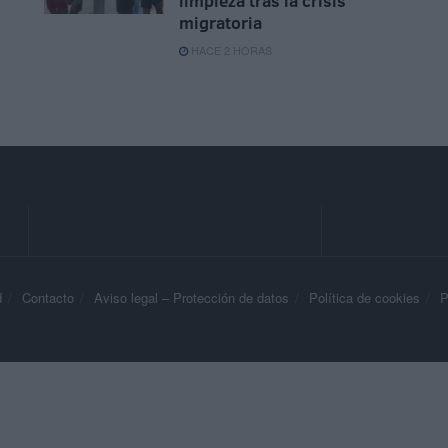
limpieza tras la crisis
migratoria
HACE 2 HORAS
d
Contacto
Aviso legal – Protección de datos
Política de cookies
P