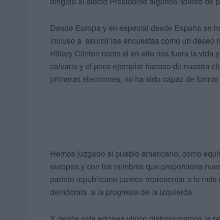
dirigido al electo Presidente algunos líderes de p
Desde Europa y en especial desde España se ha
incluso a asumir las encuestas como un deseo re
Hillary Clinton como si en ello nos fuera la vida
calvario y el poco ejemplar fracaso de nuestra c
primeras elecciones, no ha sido capaz de formar 
Hemos juzgado al pueblo americano, como equi
europea y con los mimbres que proporciona nuest
partido republicano parece representar a lo más 
demócrata a la progresía de la izquierda.
Y desde esta errónea visión distorsionamos la p