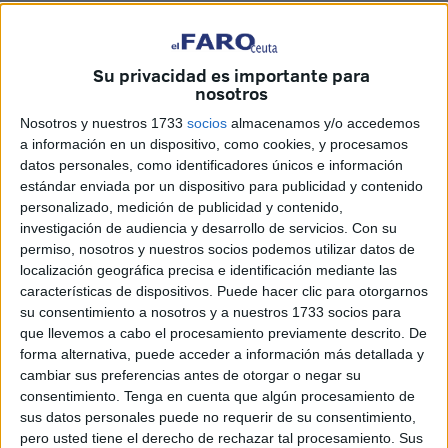
Su privacidad es importante para
nosotros
La iniciativa, que ya cuenta con más de 6.000 firmas
favorables, también seduce al tejido empresarial de
Nosotros y nuestros 1733
socios
almacenamos y/o accedemos
a información en un dispositivo, como cookies, y procesamos
nuestra ciudad
Poco a poco el proyecto de que Ceuta
datos personales, como identificadores únicos e información
tenga una Escuela de Artes Plásticas y Diseño, como
estándar enviada por un dispositivo para publicidad y contenido
tienen todas las provincias de España, va tomando forma y
personalizado, medición de publicidad y contenido,
lo que a principio era una quimera y luego un sueño, ahora
investigación de audiencia y desarrollo de servicios.
Con su
permiso, nosotros y nuestros socios podemos utilizar datos de
parece que va camino de ser una realidad.
localización geográfica precisa e identificación mediante las
Porque toda vez que a lo largo de las dos últimas
características de dispositivos. Puede hacer clic para otorgarnos
semanas, como ha venido informando 'El Faro', tanto el
su consentimiento a nosotros y a nuestros 1733 socios para
director provincial de Educación, Cecilio Gómez, el
que llevemos a cabo el procesamiento previamente descrito. De
delegado del Gobierno, Francisco Antonio González
forma alternativa, puede acceder a información más detallada y
cambiar sus preferencias antes de otorgar o negar su
Pérez, y la consejera de Educación, Cultura y Mujer, Mabel
consentimiento.
Tenga en cuenta que algún procesamiento de
Deu, hayan valorado de manera positiva el proyecto,
sus datos personales puede no requerir de su consentimiento,
ideado por el profesor del instituto Abyla, David Muñoz
pero usted tiene el derecho de rechazar tal procesamiento. Sus