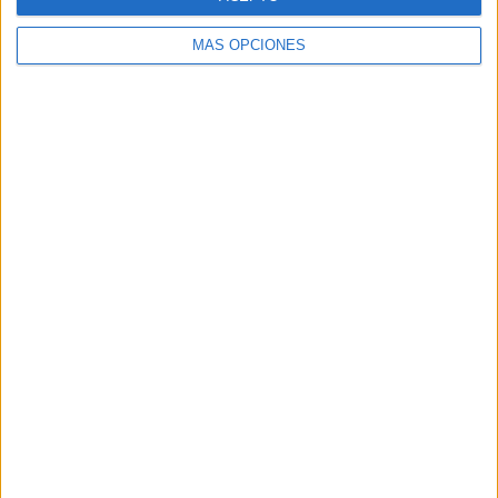
HACE 4 HORAS
MÁS OPCIONES
Carta de los vecinos de Arcos Quebrados
HACE 7 HORAS
Disparos en el Príncipe y un herido por
arma blanca
HACE 7 HORAS
Orgullo de un pueblo que nunca pierde
su humanidad
HACE 8 HORAS