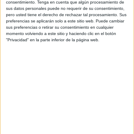
El equipo que dirige Salah disputará su primer
consentimiento.
Tenga en cuenta que algún procesamiento de
compromiso ante el Xerez Deportivo en el ‘Alfonso
sus datos personales puede no requerir de su consentimiento,
pero usted tiene el derecho de rechazar tal procesamiento. Sus
Murube’ a las 19:00 horas. Será la primera oportunidad de
preferencias se aplicarán solo a este sitio web. Puede cambiar
ver en competición al Sporting de Ceuta en esta categoría,
sus preferencias o retirar su consentimiento en cualquier
donde espera conseguir la permanencia.
momento volviendo a este sitio y haciendo clic en el botón
"Privacidad" en la parte inferior de la página web.
El conjunto sportinguista estará concentrado hoy a las
16:30 horas en el Parador ‘La Muralla’. El técnico ha
convocado a Hicham, Chino, Pacheco, Ismael, Adri,
Carrasco, Omar Harrak, Karim, Sufian, Hamza, Aysar,
Hammito, Pablo, Haron, Omar Sbihi y Dani.
El club también ha anunciado que tendrá dos importantes
incorporaciones una la de Jorge, proveniente del
Taraguilla y que juega de central. También estará Omar
Harrak delantero centro, que llega del Salesianos de
Algeciras. Serán los dos futbolistas foráneos que tenga la
plantilla, de momento, en esta ‘aventura’.