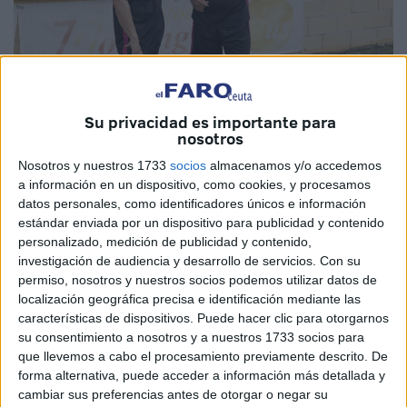
Su privacidad es importante para
nosotros
Nosotros y nuestros 1733
socios
almacenamos y/o accedemos
a información en un dispositivo, como cookies, y procesamos
El conjunto de Salah debuta en Liga
datos personales, como identificadores únicos e información
Nacional frente al Xerez Deportivo, con
estándar enviada por un dispositivo para publicidad y contenido
personalizado, medición de publicidad y contenido,
dos foráneos en su plantilla
investigación de audiencia y desarrollo de servicios.
Con su
permiso, nosotros y nuestros socios podemos utilizar datos de
El Sporting cuenta las horas para comenzar su andadura
localización geográfica precisa e identificación mediante las
características de dispositivos. Puede hacer clic para otorgarnos
en el campeonato de Liga Nacional. Tras una
su consentimiento a nosotros y a nuestros 1733 socios para
pretemporada de formación de la plantilla y de consolidar
que llevemos a cabo el procesamiento previamente descrito. De
un estilo de juego, llega el momento de la verdad.
forma alternativa, puede acceder a información más detallada y
cambiar sus preferencias antes de otorgar o negar su