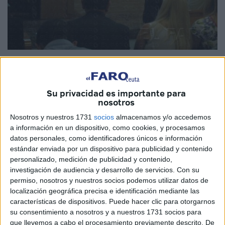
Su privacidad es importante para
Varios agentes de la UIR con uno de sus mandos a la
nosotros
cabeza se sentarán hoy en el banquillo acusados de un
Nosotros y nuestros 1731
socios
almacenamos y/o accedemos
presunto delito de lesiones cometido en mayo de 2010
a información en un dispositivo, como cookies, y procesamos
contra un padre y un hijo, responsables del almacén ‘Susi’,
datos personales, como identificadores únicos e información
estándar enviada por un dispositivo para publicidad y contenido
ubicado en la Almadraba. El máximo órgano judicial ha
personalizado, medición de publicidad y contenido,
señalado varias sesiones de vista oral, en un juicio que se
investigación de audiencia y desarrollo de servicios.
Con su
presume complicado y en el que se pondrán de manifiesto
permiso, nosotros y nuestros socios podemos utilizar datos de
posturas radicalmente enfrentadas. Por un lado la que
localización geográfica precisa e identificación mediante las
características de dispositivos. Puede hacer clic para otorgarnos
mantienen los dos comerciantes, cuyos intereses están
su consentimiento a nosotros y a nuestros 1731 socios para
representados por el abogado de la Acusación Particular
que llevemos a cabo el procesamiento previamente descrito. De