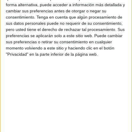
que pide condenas elevadas para los cuatro policías. Les
forma alternativa, puede acceder a información más detallada y
acusa de un delito de lesiones y contra la integridad moral
cambiar sus preferencias antes de otorgar o negar su
consentimiento.
Tenga en cuenta que algún procesamiento de
de sus patrocinados, incluyendo además la agravante de
sus datos personales puede no requerir de su consentimiento,
abuso de superioridad y de motivaciones racistas en la
pero usted tiene el derecho de rechazar tal procesamiento. Sus
actuación de los agentes. Por el primero de los delitos
preferencias se aplicarán solo a este sitio web. Puede cambiar
solicita, en su informe preliminar a falta de alguna
sus preferencias o retirar su consentimiento en cualquier
momento volviendo a este sitio y haciendo clic en el botón
modificación al finalizar las vistas orales, 3 años de prisión
"Privacidad" en la parte inferior de la página web.
a los que añade otros 4 por el atentado contra la integridad
moral.
En la acción contra los agentes la Acusación Particular
cuenta con el respaldo de la Fiscalía, aunque sin
agravante y con una menor petición. Según su escrito de
calificación inicial solicita dos años de prisión para los
policías por un presunto delito de lesiones cometidas
contra el padre y una falta de lesiones a razón de 40 días
multa por la presunta agresión a su hijo.
Ahora queda la otra visión de la historia. La que entiende