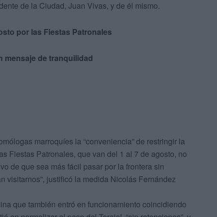
sidente de la Ciudad, Juan Vivas, y de él mismo.
osto por las Fiestas Patronales
 un mensaje de tranquilidad
mólogas marroquíes la “conveniencia” de restringir la
las Fiestas Patronales, que van del 1 al 7 de agosto, no
vo de que sea más fácil pasar por la frontera sin
visitarnos”, justificó la medida Nicolás Fernández
cina que también entró en funcionamiento coincidiendo
ó en normalizar el paso del Tarajal, “sin retenciones”, y