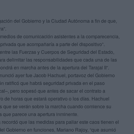
legación del Gobierno y la Ciudad Autónoma a fin de que,
ra”.
os medios de comunicación asistentes a la comparecencia,
d privada que acompañaría a parte del dispositivo”.
entre las Fuerzas y Cuerpos de Seguridad del Estado,
a delimitar las responsabilidades que cada una de las
pondrá en marcha antes de la apertura del Tarajal II”.
onunció ayer fue Jacob Hachuel, portavoz del Gobierno
 ratificó que habrá seguridad privada en el paso
al–, pero sopesó que antes de sacar el contrato a
ro de horas que estará operativo o los días. Hachuel
tos que se verán sobre la marcha cuando comience su
la que parece una apertura inminente.
recordó que las medidas para paliar este caos tienen el
del Gobierno en funciones, Mariano Rajoy, “que asumió