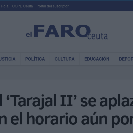
 Roja
COPE Ceuta
Portal del suscriptor
USTICIA
POLÍTICA
CULTURA
EDUCACIÓN
DEPO
 ‘Tarajal II’ se apla
 el horario aún por 