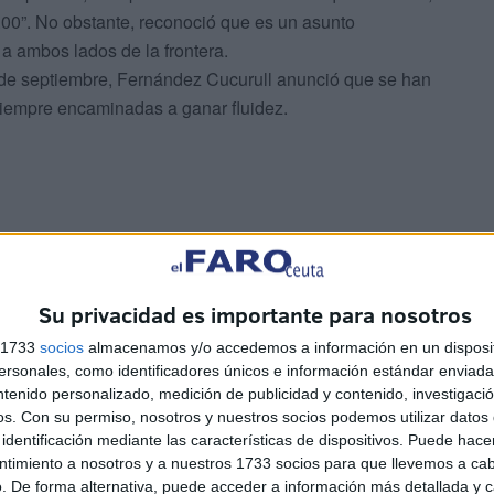
.00”. No obstante, reconoció que es un asunto
a ambos lados de la frontera.
es de septiembre, Fernández Cucurull anunció que se han
siempre encaminadas a ganar fluidez.
asta las 13.00.
La administración española ha acordado
Su privacidad es importante para nosotros
abierto el paso del Biutz todos los días –lunes a
s 1733
socios
almacenamos y/o accedemos a información en un disposit
iempos, el Biutz estaba siendo cada vez menos utilizado,
sonales, como identificadores únicos e información estándar enviada 
 las 10.00”, expuso el delegado del Gobierno. “Se han
ntenido personalizado, medición de publicidad y contenido, investigaci
esté abierto hasta las 13:00”, concluyó.
os.
Con su permiso, nosotros y nuestros socios podemos utilizar datos 
identificación mediante las características de dispositivos. Puede hacer
ntimiento a nosotros y a nuestros 1733 socios para que llevemos a ca
las 16.00.
Por parte de España, prosiguió Fernández
. De forma alternativa, puede acceder a información más detallada y 