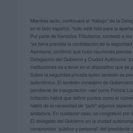
Mientras tanto, continuará el “trabajo” de la De
en el lado español, “todo esté listo para la apertu
Por parte de Servicios Tributarios, contestó a l
“se tiene prevista la contratación de la segurida
Asimismo, confirmó que hubo reuniones previas 
Delegación del Gobierno y Ciudad Autónoma “par
instituciones va a tener en el dispositivo que se 
Sobre la seguridad privada quien también se pr
autonómico. El también consejero de Gobernación
pendiente de inauguración –así como Policía Loc
licitación habrá que definir puntos como el núme
habló de la necesidad de “pulir” algunos aspec
andadura. En cualquier caso, se congratuló por 
El delegado del Gobierno en la ciudad autónoma 
compromiso “público y personal” del presidente 