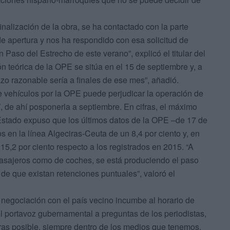
nalización de la obra, se ha contactado con la parte
e apertura y nos ha respondido con esa solicitud de
 Paso del Estrecho de este verano”, explicó el titular del
n teórica de la OPE se sitúa en el 15 de septiembre y, a
azo razonable sería a finales de ese mes”, añadió.
 vehículos por la OPE puede perjudicar la operación de
II’, de ahí posponerla a septiembre. En cifras, el máximo
Estado expuso que los últimos datos de la OPE –de 17 de
s en la línea Algeciras-Ceuta de un 8,4 por ciento y, en
15,2 por ciento respecto a los registrados en 2015. “A
 pasajeros como de coches, se está produciendo el paso
o de que existan retenciones puntuales”, valoró el
 negociación con el país vecino incumbe al horario de
el portavoz gubernamental a preguntas de los periodistas,
ras posible, siempre dentro de los medios que tenemos,