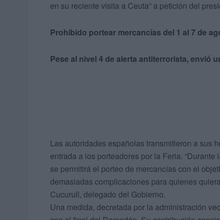
en su reciente visita a Ceuta” a petición del pre
Prohibido portear mercancías del 1 al 7 de ag
Pese al nivel 4 de alerta antiterrorista, envió
Las autoridades españolas transmitieron a sus ho
entrada a los porteadores por la Feria. “Durante 
se permitirá el porteo de mercancías con el objeti
demasiadas complicaciones para quienes quieran 
Cucurull, delegado del Gobierno.
Una medida, decretada por la administración ve
con el final del Ramadán. Su contribución consisti