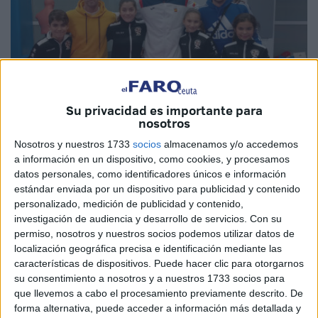
Su privacidad es importante para
nosotros
Nosotros y nuestros 1733
socios
almacenamos y/o accedemos
Fotos: cedidas
a información en un dispositivo, como cookies, y procesamos
datos personales, como identificadores únicos e información
estándar enviada por un dispositivo para publicidad y contenido
personalizado, medición de publicidad y contenido,
Los
karatecas
del Club Sepai de Ceuta, Adriana Marques,
investigación de audiencia y desarrollo de servicios.
Con su
Candela Muñoz, Fran Benítez y Julia Melgar han vuelto a
permiso, nosotros y nuestros socios podemos utilizar datos de
localización geográfica precisa e identificación mediante las
participar en una cita de la selección española en el
características de dispositivos. Puede hacer clic para otorgarnos
Centro de Alto Rendimiento
de Madrid. Es la segunda
su consentimiento a nosotros y a nuestros 1733 socios para
vez que los cuatro karatecas entrenan en estas
que llevemos a cabo el procesamiento previamente descrito. De
instalaciones y que les debe servir para hacerse un hueco
forma alternativa, puede acceder a información más detallada y