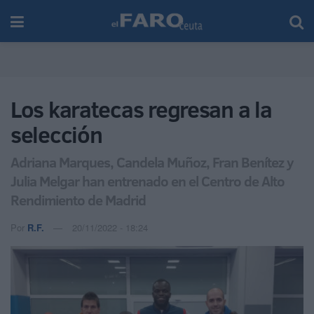
Los karatecas regresan a la
selección
Adriana Marques, Candela Muñoz, Fran Benítez y
Julia Melgar han entrenado en el Centro de Alto
Rendimiento de Madrid
Por
R.F.
20/11/2022 - 18:24