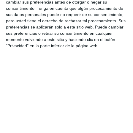
cambiar sus preferencias antes de otorgar o negar su
en los Juegos Olímpicos de la
Juventud
de Senegal
consentimiento.
Tenga en cuenta que algún procesamiento de
2026.
sus datos personales puede no requerir de su consentimiento,
pero usted tiene el derecho de rechazar tal procesamiento. Sus
Se han ejercitado a las órdenes del seleccionador
preferencias se aplicarán solo a este sitio web. Puede cambiar
nacional Iván Leal, y los entrenadores e internacionales
sus preferencias o retirar su consentimiento en cualquier
Babacar Seck y Óscar Vázquez.
momento volviendo a este sitio y haciendo clic en el botón
"Privacidad" en la parte inferior de la página web.
Iván Leal Madrid, España, 18 de septiembre de 1978) es
un karateca español, campeón del mundo en kumite de
menos de 75 kg en 2000 y 2002, y por equipos en 2002 y
2006.
Vázquez es un karateca español, campeón del mundo por
equipos en 2002 y 2006. Practica el karate desde los 5
años con su entrenador Lino Gómez Feito. Ha sido cuatro
veces campeón de Europa en la categoría de menos de 70
kg, y campeón del Mundo por equipos en 2002 y 2006.
También ha quedado 2º y 3º del mundo en el peso de