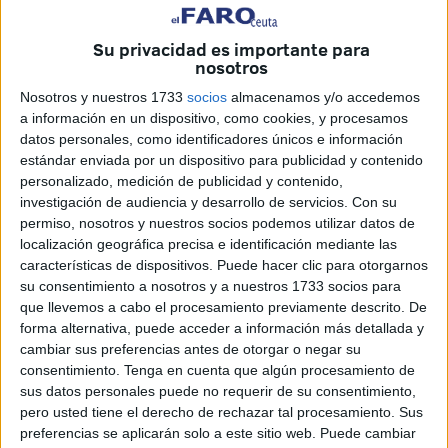
Su privacidad es importante para
nosotros
Nosotros y nuestros 1733
socios
almacenamos y/o accedemos
a información en un dispositivo, como cookies, y procesamos
datos personales, como identificadores únicos e información
estándar enviada por un dispositivo para publicidad y contenido
Cedida
personalizado, medición de publicidad y contenido,
investigación de audiencia y desarrollo de servicios.
Con su
permiso, nosotros y nuestros socios podemos utilizar datos de
localización geográfica precisa e identificación mediante las
características de dispositivos. Puede hacer clic para otorgarnos
La embarcación española de k-4 sobre la distancia de 500
su consentimiento a nosotros y a nuestros 1733 socios para
metros,formada por Sara Ouzande,
Isa Contreras
, Natalia
que llevemos a cabo el procesamiento previamente descrito. De
García y Begoña Lazcano compitieron mostrando buenas
forma alternativa, puede acceder a información más detallada y
cambiar sus preferencias antes de otorgar o negar su
sensaciones, consiguiendo un quinto puesto.
consentimiento.
Tenga en cuenta que algún procesamiento de
sus datos personales puede no requerir de su consentimiento,
Este puesto no le da opciones de disputar la final,
que
pero usted tiene el derecho de rechazar tal procesamiento. Sus
facilitaría sus opciones de estar en
los Juegos Olímpicos
preferencias se aplicarán solo a este sitio web. Puede cambiar
de Tokio 2020.