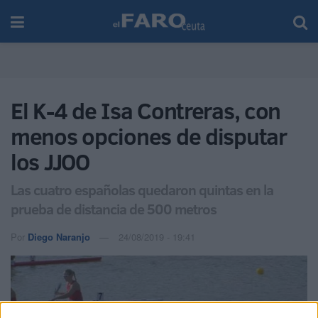
El K-4 de Isa Contreras, con
menos opciones de disputar
los JJOO
Las cuatro españolas quedaron quintas en la
prueba de distancia de 500 metros
Por
Diego Naranjo
24/08/2019 - 19:41