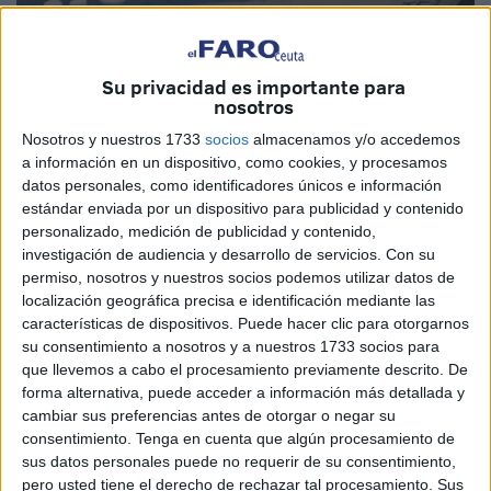
Imagen de archivo
Su privacidad es importante para
nosotros
Nosotros y nuestros 1733
socios
almacenamos y/o accedemos
a información en un dispositivo, como cookies, y procesamos
La ciudad autónoma se sumó ayer a la conmemoración del
datos personales, como identificadores únicos e información
estándar enviada por un dispositivo para publicidad y contenido
Día Mundial de Conciencia sobre el Autismo con el
personalizado, medición de publicidad y contenido,
objetivo de poner de relieve la necesidad de contribuir a
investigación de audiencia y desarrollo de servicios.
Con su
mejorar la calidad de vida de las personas con trastorno
permiso, nosotros y nuestros socios podemos utilizar datos de
del espectro del autismo (TEA) y promover su participación
localización geográfica precisa e identificación mediante las
características de dispositivos. Puede hacer clic para otorgarnos
en todos los ámbitos de la sociedad como ciudadanos y
su consentimiento a nosotros y a nuestros 1733 socios para
ciudadanas de pleno derecho.
que llevemos a cabo el procesamiento previamente descrito. De
forma alternativa, puede acceder a información más detallada y
Se trata de una reivindicación que toda la sociedad
cambiar sus preferencias antes de otorgar o negar su
debería hacer suya como propia y para ello es necesario
consentimiento.
Tenga en cuenta que algún procesamiento de
que se dé a conocer la realidad del colectivo y los talentos
sus datos personales puede no requerir de su consentimiento,
pero usted tiene el derecho de rechazar tal procesamiento. Sus
y capacidades de sus miembros más allá de tópicos y