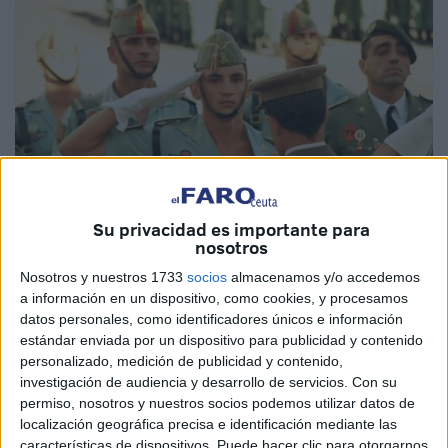
Su privacidad es importante para
nosotros
Nosotros y nuestros 1733
socios
almacenamos y/o accedemos
Coronel Jiménez Parejo.
a información en un dispositivo, como cookies, y procesamos
datos personales, como identificadores únicos e información
Se cumplen 100 años de la muerte
estándar enviada por un dispositivo para publicidad y contenido
personalizado, medición de publicidad y contenido,
en combate de Pablo Arredondo
investigación de audiencia y desarrollo de servicios.
Con su
Acuña
permiso, nosotros y nuestros socios podemos utilizar datos de
localización geográfica precisa e identificación mediante las
características de dispositivos. Puede hacer clic para otorgarnos