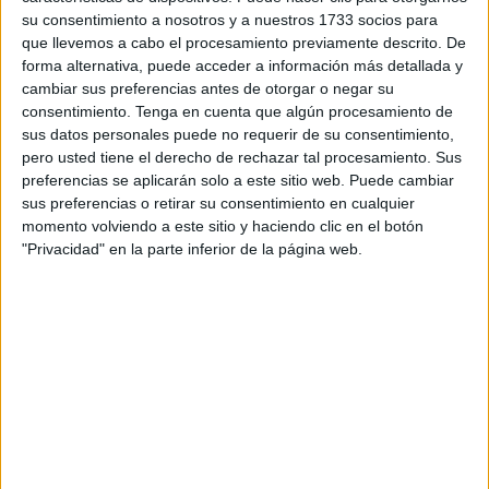
Reincorporado a
la Legión
el 23 de julio de 1924, ni los
su consentimiento a nosotros y a nuestros 1733 socios para
dolores de sus heridas, ni el hambre, ni la sed, ni las
que llevemos a cabo el procesamiento previamente descrito. De
forma alternativa, puede acceder a información más detallada y
extremas condiciones de vida y combate de las que
cambiar sus preferencias antes de otorgar o negar su
hablaba en sus cartas consiguieron empañar la felicidad
consentimiento.
Tenga en cuenta que algún procesamiento de
de Arredondo al encontrase de nuevo al frente de sus
sus datos personales puede no requerir de su consentimiento,
legionarios.
pero usted tiene el derecho de rechazar tal procesamiento. Sus
preferencias se aplicarán solo a este sitio web. Puede cambiar
Así pasó los cuatro siguientes meses, tomando parte en
sus preferencias o retirar su consentimiento en cualquier
los innumerables combates que entonces se sucedieron,
momento volviendo a este sitio y haciendo clic en el botón
"Privacidad" en la parte inferior de la página web.
hasta el 19 de noviembre siguiente en que, durante la
retirada de Xeruta al Zoco de Arbaa, encontró gloriosa
muerte y ganó su segunda Laureada y la Medalla Militar
Individual.
Ese día, apenas iniciado el movimiento bajo un violento
temporal de agua y viento, la columna fue atacada con
gran intensidad por numerosos enemigos de las cabilas de
Xeruta y Xauen, y muerto el general Serrano y ocupados