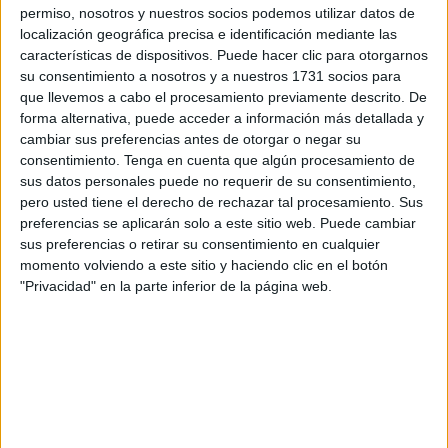
Hospital Universitario
permiso, nosotros y nuestros socios podemos utilizar datos de
localización geográfica precisa e identificación mediante las
La Junta de Personal del Instituto Nacional de Gestión
características de dispositivos. Puede hacer clic para otorgarnos
Sanitaria
(Ingesa)
de Ceuta ha convocado una
su consentimiento a nosotros y a nuestros 1731 socios para
que llevemos a cabo el procesamiento previamente descrito. De
concentración el próximo jueves como protesta contra las
forma alternativa, puede acceder a información más detallada y
agresiones que viene padeciendo el personal sanitario de
cambiar sus preferencias antes de otorgar o negar su
la institución. El lugar donde se celebrará será el Hospital
consentimiento.
Tenga en cuenta que algún procesamiento de
Universitario a las 12:00 horas.
sus datos personales puede no requerir de su consentimiento,
pero usted tiene el derecho de rechazar tal procesamiento. Sus
Ingesa con esta concentración, exige la necesaria
preferencias se aplicarán solo a este sitio web. Puede cambiar
sus preferencias o retirar su consentimiento en cualquier
implementación, con la mayor premura posible, de
momento volviendo a este sitio y haciendo clic en el botón
medidas de seguridad encaminadas a la protección de los
"Privacidad" en la parte inferior de la página web.
trabajadores de los centros de salud, SUAP, 061 y
Hospital
Universitario de Ceuta
.
Botones de pánico y cámaras
La misma junta ha señalado ocho puntos prioritarios que