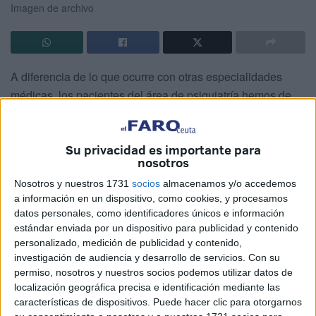
Imagen de archivo
A diferencia de lo que ocurre con otras especialidades
médicas, los pacientes del área de psiquiatría hemos de
enfrentarnos a una realidad que traspasa la mera
valoración clínica: el juicio social, el estigma.
Su privacidad es importante para
Cuando un juicio no está basado en un lenguaje o
nosotros
conocimiento previo, la única lectura posible es la lectura
Nosotros y nuestros 1731
socios
almacenamos y/o accedemos
de los instintos. Aparecen el prejuicio, la palabra
a información en un dispositivo, como cookies, y procesamos
datos personales, como identificadores únicos e información
estereotipada, o lo que también llamamos estigma social.
estándar enviada por un dispositivo para publicidad y contenido
personalizado, medición de publicidad y contenido,
El estigma, pues, es una lectura instintiva que presenta a
investigación de audiencia y desarrollo de servicios.
Con su
las personas con problemas de salud mental como un
permiso, nosotros y nuestros socios podemos utilizar datos de
grupo homogéneo incapaz de discernir el bien del mal, lo
localización geográfica precisa e identificación mediante las
cual crea un clima social de rechazo hacia nuestro
características de dispositivos. Puede hacer clic para otorgarnos