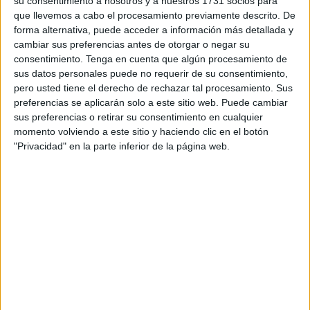
colectivo.
su consentimiento a nosotros y a nuestros 1731 socios para
que llevemos a cabo el procesamiento previamente descrito. De
A falta de un debate sobre salud mental en profundidad,
forma alternativa, puede acceder a información más detallada y
cambiar sus preferencias antes de otorgar o negar su
que ponga a la salud mental en positivo, la espiral de
consentimiento.
Tenga en cuenta que algún procesamiento de
rechazo penetra en la conciencia colectiva, levantando
sus datos personales puede no requerir de su consentimiento,
una barrera insalvable que impide el libre desarrollo de las
pero usted tiene el derecho de rechazar tal procesamiento. Sus
personas afectadas. (Recordemos aquí que el artículo 10.1
preferencias se aplicarán solo a este sitio web. Puede cambiar
sus preferencias o retirar su consentimiento en cualquier
de la Constitución dice que todas las personas tienen el
momento volviendo a este sitio y haciendo clic en el botón
derecho al libre desarrollo de la personalidad, y en
"Privacidad" en la parte inferior de la página web.
consecuencia a la conformación de su identidad).
En la práctica, el estigma sitúa a las personas con
problemas de salud mental en un grupo humano en severo
riesgo de exclusión. Asimismo, la exclusión golpea los tres
condicionantes, o manifestaciones principales de la salud
mental, como son la autoestima, la confianza, y la
seguridad. Esto aboca a los pacientes de psiquiatría a un
círculo infinito de afectación, y poniendo en el plano de lo