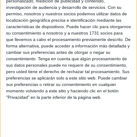
personalizado, medición de publicidad y contenido,
desde agosto al Alfonso Murube.
investigación de audiencia y desarrollo de servicios.
Con su
permiso, nosotros y nuestros socios podemos utilizar datos de
Ahora la pregunta que se lanza es, entre tantas salidas y
localización geográfica precisa e identificación mediante las
características de dispositivos. Puede hacer clic para otorgarnos
alguna que otra llegada, ¿
quién estará disponible para la
su consentimiento a nosotros y a nuestros 1731 socios para
siguiente
pretemporada
?
Edu Villegas, director
que llevemos a cabo el procesamiento previamente descrito. De
deportivo del club
, detalló quiénes estarán para esta
forma alternativa, puede acceder a información más detallada y
próxima vuelta al trabajo en una entrevista en
FaroTV.
cambiar sus preferencias antes de otorgar o negar su
consentimiento.
Tenga en cuenta que algún procesamiento de
sus datos personales puede no requerir de su consentimiento,
Hasta 16 jugadores
pero usted tiene el derecho de rechazar tal procesamiento. Sus
preferencias se aplicarán solo a este sitio web. Puede cambiar
Edu Villegas fue repasando demarcación por demarcación
sus preferencias o retirar su consentimiento en cualquier
y destacó, para empezar, a los dos porteros:
Guille Vallejo
momento volviendo a este sitio y haciendo clic en el botón
"Privacidad" en la parte inferior de la página web.
y Pedro López
. “Super mega cubierta”, que destacó el
jerezano.
Tenemos el lateral izquierdo con
Redru y José Joaquín
Matos
. El centro de la defensa tiene, de momento, a
Carlos Hernández
con Capa y Bodiger
, que ya ha