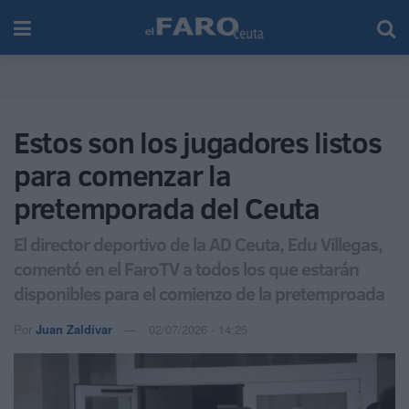
Estos son los jugadores listos
para comenzar la
pretemporada del Ceuta
El director deportivo de la AD Ceuta, Edu Villegas,
comentó en el FaroTV a todos los que estarán
disponibles para el comienzo de la pretemproada
Por
Juan Zaldívar
02/07/2026 - 14:25