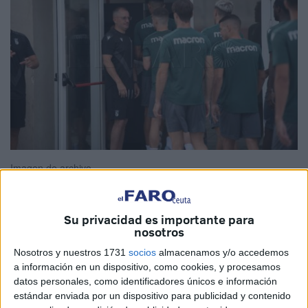
Imagen de archivo
Su privacidad es importante para
nosotros
Las vacaciones para los jugadores de la
Agrupación
Deportiva Ceuta
están en la recta final.
Pronto tendrán
Nosotros y nuestros 1731
socios
almacenamos y/o accedemos
a información en un dispositivo, como cookies, y procesamos
que subir todos a las pistas de atletismo de Loma
datos personales, como identificadores únicos e información
Margarita
para empezar a bajar los kilos ganados en la
estándar enviada por un dispositivo para publicidad y contenido
relajación y empezar a ponerse a punto para lo que llega