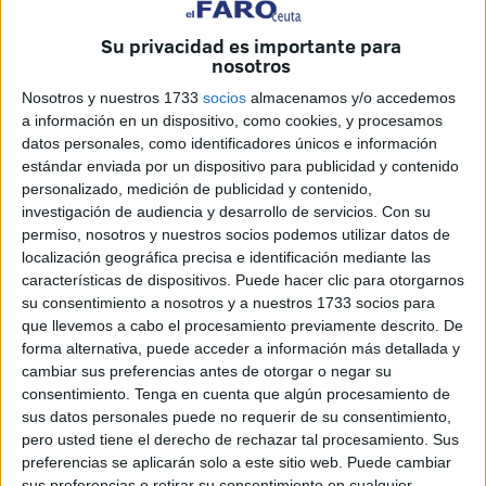
La Sala de Juntas de la ‘Ciudad del Fútbol’
acogió este
Su privacidad es importante para
nosotros
acto, en el que estuvieron presentes:
Olga Chaves
,
vicepresidenta 1ª de la RFFCE, Younes Mohamed,
Nosotros y nuestros 1733
socios
almacenamos y/o accedemos
a información en un dispositivo, como cookies, y procesamos
presidente de la Comisión de Fútbol Femenino de la
datos personales, como identificadores únicos e información
RFFCE, Sergio Aguilera, director general de Deportes,
estándar enviada por un dispositivo para publicidad y contenido
Livia Rosales, jefa de la Unidad de Violencia de Género
personalizado, medición de publicidad y contenido,
de la Delegación del Gobierno en Ceuta, Alicia Oliveira,
investigación de audiencia y desarrollo de servicios.
Con su
permiso, nosotros y nuestros socios podemos utilizar datos de
Asesora Técnico Docente de Educación, atención a la
localización geográfica precisa e identificación mediante las
Diversidad y responsable de Igualdad de la Dirección
características de dispositivos. Puede hacer clic para otorgarnos
Provincial del Ministerio de Educación, Formación
su consentimiento a nosotros y a nuestros 1733 socios para
Profesional y Deportes, Araceli García, Gerente del ICD,
que llevemos a cabo el procesamiento previamente descrito. De
forma alternativa, puede acceder a información más detallada y
así como de Enrique Ros, Vicepresidente de ADEFIS
cambiar sus preferencias antes de otorgar o negar su
(Asociación de Docentes de Educación Física).
consentimiento.
Tenga en cuenta que algún procesamiento de
sus datos personales puede no requerir de su consentimiento,
pero usted tiene el derecho de rechazar tal procesamiento. Sus
preferencias se aplicarán solo a este sitio web. Puede cambiar
sus preferencias o retirar su consentimiento en cualquier