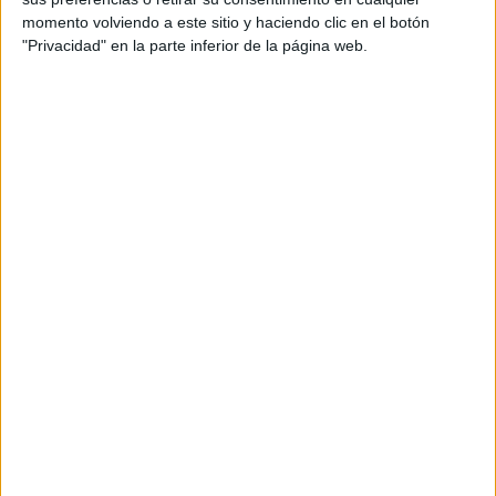
momento volviendo a este sitio y haciendo clic en el botón
"Privacidad" en la parte inferior de la página web.
En esta 3ª edición de la Liga Escolar, participarán 22
centros educativos de la ciudad. Un total de 700 jugadoras