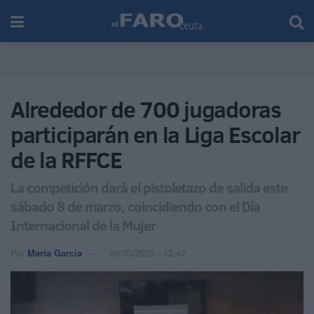
Alrededor de 700 jugadoras
participarán en la Liga Escolar
de la RFFCE
La competición dará el pistoletazo de salida este
sábado 8 de marzo, coincidiendo con el Día
Internacional de la Mujer
Por
María García
06/03/2025 - 12:47