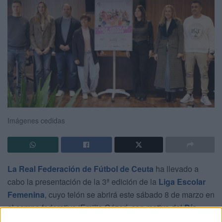
Imágenes cedidas
La Real Federación de Fútbol de Ceuta
ha llevado a
cabo la presentación de la 3ª edición de la
Liga Escolar
Femenina
, cuyo telón se abrirá este sábado 8 de marzo en
el campo federativo ‘Emilio Cózar’, con motivo del
Día
Internacional de la Mujer
.