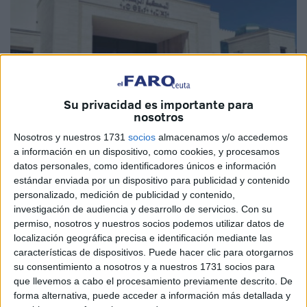
Su privacidad es importante para
nosotros
Nosotros y nuestros 1731
socios
almacenamos y/o accedemos
a información en un dispositivo, como cookies, y procesamos
datos personales, como identificadores únicos e información
Imagen cedida
estándar enviada por un dispositivo para publicidad y contenido
personalizado, medición de publicidad y contenido,
investigación de audiencia y desarrollo de servicios.
Con su
permiso, nosotros y nuestros socios podemos utilizar datos de
localización geográfica precisa e identificación mediante las
Este lunes, la policía judicial de Marruecos, en
características de dispositivos. Puede hacer clic para otorgarnos
coordinación con la fiscalía del Tribunal de Primera
su consentimiento a nosotros y a nuestros 1731 socios para
Instancia de Tetuán, escuchó en detalle al administrador
que llevemos a cabo el procesamiento previamente descrito. De
de una página de Facebook sobre las denuncias
forma alternativa, puede acceder a información más detallada y