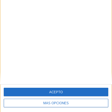
HACE 6 HORAS
Preocupación por las fotos de menores
con soldados trasladados a la frontera
HACE 7 HORAS
ACEPTO
MÁS OPCIONES