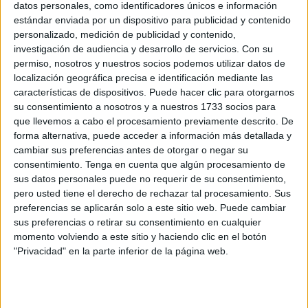
datos personales, como identificadores únicos e información
Related
Posts
estándar enviada por un dispositivo para publicidad y contenido
personalizado, medición de publicidad y contenido,
Carta de los vecinos de Arcos Quebrados
investigación de audiencia y desarrollo de servicios.
Con su
HACE 5 HORAS
permiso, nosotros y nuestros socios podemos utilizar datos de
localización geográfica precisa e identificación mediante las
Disparos en el Príncipe y un herido por
características de dispositivos. Puede hacer clic para otorgarnos
arma blanca
su consentimiento a nosotros y a nuestros 1733 socios para
que llevemos a cabo el procesamiento previamente descrito. De
HACE 5 HORAS
forma alternativa, puede acceder a información más detallada y
Orgullo de un pueblo que nunca pierde
cambiar sus preferencias antes de otorgar o negar su
su humanidad
consentimiento.
Tenga en cuenta que algún procesamiento de
sus datos personales puede no requerir de su consentimiento,
HACE 6 HORAS
pero usted tiene el derecho de rechazar tal procesamiento. Sus
preferencias se aplicarán solo a este sitio web. Puede cambiar
Aplazado el amistoso entre el Ittihad de
sus preferencias o retirar su consentimiento en cualquier
Tánger y el FC Barcelona
momento volviendo a este sitio y haciendo clic en el botón
HACE 6 HORAS
"Privacidad" en la parte inferior de la página web.
El PP denuncia en el Parlamento Europeo
la "inacción" de Sánchez ante la crisis de
Ceuta