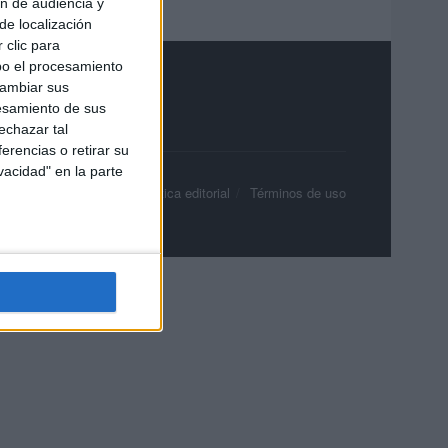
ón de audiencia y
de localización
 clic para
bo el procesamiento
cambiar sus
esamiento de sus
echazar tal
erencias o retirar su
vacidad" en la parte
olítica de privacidad
Política editorial
Términos de uso