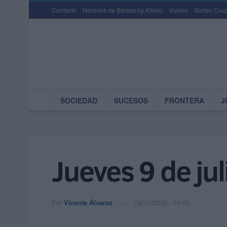
Contacto
Horarios de Barcos by Kikoto
Vuelos
Sorteo Cruz
SOCIEDAD
SUCESOS
FRONTERA
J
Jueves 9 de ju
Por
Vicente Álvarez
09/07/2026 - 04:05