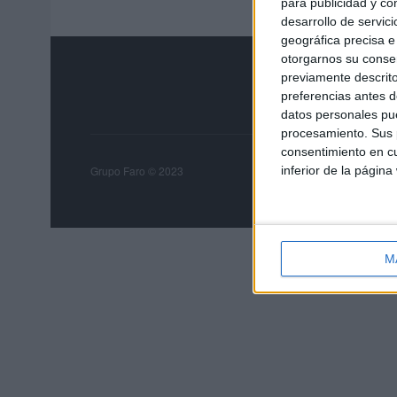
para publicidad y co
desarrollo de servici
geográfica precisa e 
otorgarnos su conse
previamente descrito
preferencias antes d
datos personales pue
procesamiento. Sus p
consentimiento en cu
Grupo Faro
Publicida
inferior de la página
Grupo Faro © 2023
M