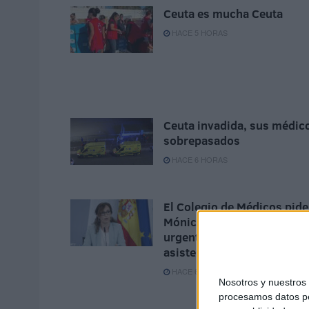
Ceuta es mucha Ceuta
HACE 5 HORAS
Ceuta invadida, sus médic
sobrepasados
HACE 6 HORAS
El Colegio de Médicos pide
Mónica García medidas
urgentes ante la "catástrof
asistencial" en Ceuta
HACE 6 HORAS
Nosotros y nuestro
procesamos datos per