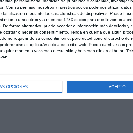
ntenido personalizado, medición de publicidad y contenido, investigaci
os.
Con su permiso, nosotros y nuestros socios podemos utilizar datos 
identificación mediante las características de dispositivos. Puede hacer
ntimiento a nosotros y a nuestros 1733 socios para que llevemos a ca
. De forma alternativa, puede acceder a información más detallada y 
e otorgar o negar su consentimiento.
Tenga en cuenta que algún proc
de no requerir de su consentimiento, pero usted tiene el derecho de r
referencias se aplicarán solo a este sitio web. Puede cambiar sus pref
alquier momento volviendo a este sitio y haciendo clic en el botón "Pri
d
Contacto
Aviso legal – Protección de datos
Política de cookies
P
 web.
ÁS OPCIONES
ACEPTO