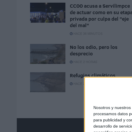
CCOO acusa a Servilimpce
de actuar como en su etap
privada por culpa del "eje
del mal"
HACE 36 MINUTOS
No los odio, pero los
desprecio
HACE 2 HORAS
Refugios climáticos
HACE 2 HORAS
Nosotros y nuestro
procesamos datos per
para publicidad y co
desarrollo de servici