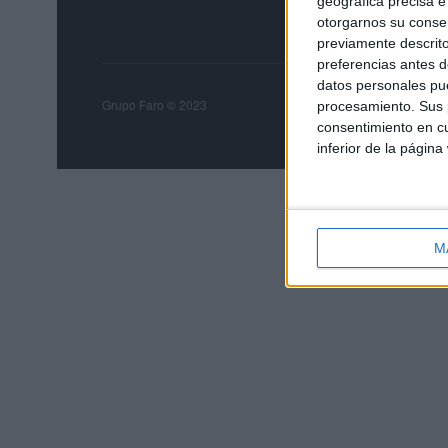
geográfica precisa e 
otorgarnos su conse
previamente descrito
preferencias antes d
datos personales pue
Grupo Faro
Publicida
Grupo Faro © 2023
procesamiento. Sus p
consentimiento en cu
inferior de la página
M