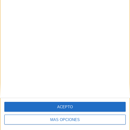
HACE 6 HORAS
Preocupación por las fotos de menores
con soldados trasladados a la frontera
HACE 7 HORAS
ACEPTO
MÁS OPCIONES