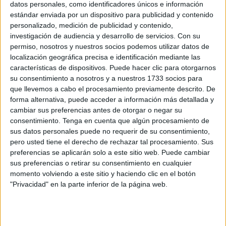
datos personales, como identificadores únicos e información
Related
Posts
estándar enviada por un dispositivo para publicidad y contenido
personalizado, medición de publicidad y contenido,
Carta de los vecinos de Arcos Quebrados
investigación de audiencia y desarrollo de servicios.
Con su
HACE 5 HORAS
permiso, nosotros y nuestros socios podemos utilizar datos de
localización geográfica precisa e identificación mediante las
Disparos en el Príncipe y un herido por
características de dispositivos. Puede hacer clic para otorgarnos
arma blanca
su consentimiento a nosotros y a nuestros 1733 socios para
que llevemos a cabo el procesamiento previamente descrito. De
HACE 5 HORAS
forma alternativa, puede acceder a información más detallada y
Orgullo de un pueblo que nunca pierde
cambiar sus preferencias antes de otorgar o negar su
su humanidad
consentimiento.
Tenga en cuenta que algún procesamiento de
sus datos personales puede no requerir de su consentimiento,
HACE 6 HORAS
pero usted tiene el derecho de rechazar tal procesamiento. Sus
preferencias se aplicarán solo a este sitio web. Puede cambiar
Aplazado el amistoso entre el Ittihad de
sus preferencias o retirar su consentimiento en cualquier
Tánger y el FC Barcelona
momento volviendo a este sitio y haciendo clic en el botón
HACE 6 HORAS
"Privacidad" en la parte inferior de la página web.
El PP denuncia en el Parlamento Europeo
la "inacción" de Sánchez ante la crisis de
Ceuta