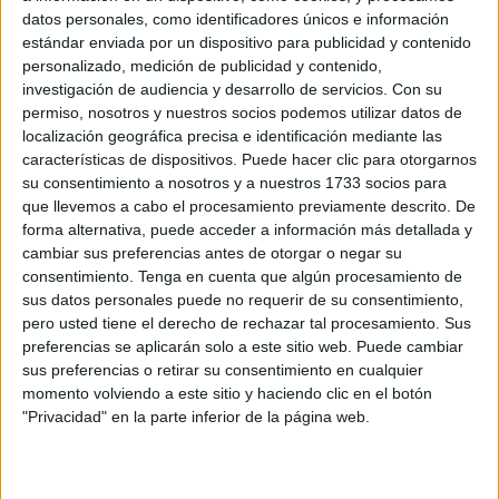
Related
Posts
datos personales, como identificadores únicos e información
estándar enviada por un dispositivo para publicidad y contenido
personalizado, medición de publicidad y contenido,
¿Has renovado tu inscripción en el
investigación de audiencia y desarrollo de servicios.
Con su
padrón cada dos años? Comprueba si ha
permiso, nosotros y nuestros socios podemos utilizar datos de
caducado
localización geográfica precisa e identificación mediante las
HACE 26 MINUTOS
características de dispositivos. Puede hacer clic para otorgarnos
su consentimiento a nosotros y a nuestros 1733 socios para
El inmigrante que llegó en parapente a
que llevemos a cabo el procesamiento previamente descrito. De
Benzú en pleno blindaje de la frontera
forma alternativa, puede acceder a información más detallada y
con Marruecos
cambiar sus preferencias antes de otorgar o negar su
HACE 48 MINUTOS
consentimiento.
Tenga en cuenta que algún procesamiento de
sus datos personales puede no requerir de su consentimiento,
Carta abierta a nuestro delegado del
pero usted tiene el derecho de rechazar tal procesamiento. Sus
Gobierno
preferencias se aplicarán solo a este sitio web. Puede cambiar
sus preferencias o retirar su consentimiento en cualquier
HACE 1 HORA
momento volviendo a este sitio y haciendo clic en el botón
Hasta 7.000 euros por pase de
"Privacidad" en la parte inferior de la página web.
inmigrantes Ceuta-Algeciras: el negocio
de la avalancha
HACE 1 HORA