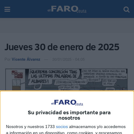
Jueves 30 de enero de 2025
Por
Vicente Álvarez
30/01/2025 - 04:05
Su privacidad es importante para
nosotros
Nosotros y nuestros 1733
socios
almacenamos y/o accedemos
a información en un dispositivo, como cookies, y procesamos