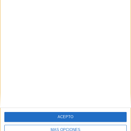
CCOO acusa a Servilimpce de actuar
como en su etapa privada por culpa del
"eje del mal"
HACE 3 HORAS
Ceuta nos necesita
HACE 4 HORAS
ACEPTO
MÁS OPCIONES