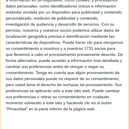
Related
Posts
datos personales, como identificadores únicos e información
estándar enviada por un dispositivo para publicidad y contenido
Pilar Cancela: “No vamos a dejar sin
personalizado, medición de publicidad y contenido,
atención a ninguna persona que necesite
investigación de audiencia y desarrollo de servicios.
Con su
ayuda”
permiso, nosotros y nuestros socios podemos utilizar datos de
localización geográfica precisa e identificación mediante las
HACE 2 MINUTOS
características de dispositivos. Puede hacer clic para otorgarnos
su consentimiento a nosotros y a nuestros 1731 socios para
El entorno de la sede de la Policía en
que llevemos a cabo el procesamiento previamente descrito. De
Colón, colapsado por cientos de
forma alternativa, puede acceder a información más detallada y
menores marroquíes
cambiar sus preferencias antes de otorgar o negar su
HACE 19 MINUTOS
consentimiento.
Tenga en cuenta que algún procesamiento de
sus datos personales puede no requerir de su consentimiento,
El cementerio de Sidi Embarek no puede
pero usted tiene el derecho de rechazar tal procesamiento. Sus
convertirse en un asentamiento
preferencias se aplicarán solo a este sitio web. Puede cambiar
HACE 58 MINUTOS
sus preferencias o retirar su consentimiento en cualquier
momento volviendo a este sitio y haciendo clic en el botón
Tarajal, la tragedia que no cesa: los GEAS
"Privacidad" en la parte inferior de la página web.
localizan otros 2 cadáveres
HACE 1 HORA