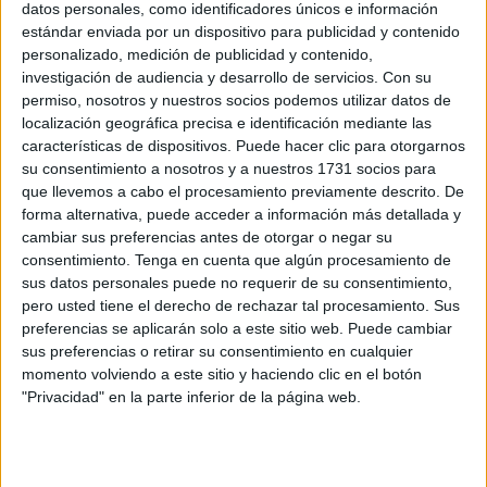
datos personales, como identificadores únicos e información
Related
Posts
estándar enviada por un dispositivo para publicidad y contenido
personalizado, medición de publicidad y contenido,
Jáudenes recibe a la Patrona con una
investigación de audiencia y desarrollo de servicios.
Con su
petalá y el estreno de 'Señora'
permiso, nosotros y nuestros socios podemos utilizar datos de
HACE 5 HORAS
localización geográfica precisa e identificación mediante las
características de dispositivos. Puede hacer clic para otorgarnos
Los centros educativos deben
su consentimiento a nosotros y a nuestros 1731 socios para
preservarse para el desarrollo de su
que llevemos a cabo el procesamiento previamente descrito. De
función esencial
forma alternativa, puede acceder a información más detallada y
cambiar sus preferencias antes de otorgar o negar su
HACE 5 HORAS
consentimiento.
Tenga en cuenta que algún procesamiento de
Cuando las palabras dejan de describir la
sus datos personales puede no requerir de su consentimiento,
realidad
pero usted tiene el derecho de rechazar tal procesamiento. Sus
preferencias se aplicarán solo a este sitio web. Puede cambiar
HACE 5 HORAS
sus preferencias o retirar su consentimiento en cualquier
momento volviendo a este sitio y haciendo clic en el botón
El asesoramiento profesional: el escudo
"Privacidad" en la parte inferior de la página web.
militar contra la desinformación en redes
HACE 5 HORAS
El inicio del curso escolar este año… con