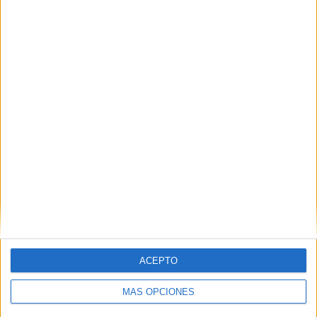
sabor a pérdida
HACE 6 HORAS
La factura
HACE 6 HORAS
ACEPTO
MÁS OPCIONES