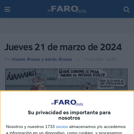
Jueves 21 de marzo de 2024
Por
Vicente Álvarez y Adrián Álvarez
21/03/2024 - 04:05
Su privacidad es importante para
nosotros
Nosotros y nuestros 1733
socios
almacenamos y/o accedemos
a información en un dispositivo, como cookies, y procesamos