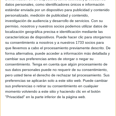
Related
Posts
datos personales, como identificadores únicos e información
estándar enviada por un dispositivo para publicidad y contenido
personalizado, medición de publicidad y contenido,
¿Has renovado tu inscripción en el
investigación de audiencia y desarrollo de servicios.
Con su
padrón cada dos años? Comprueba si ha
permiso, nosotros y nuestros socios podemos utilizar datos de
caducado
localización geográfica precisa e identificación mediante las
HACE 24 MINUTOS
características de dispositivos. Puede hacer clic para otorgarnos
su consentimiento a nosotros y a nuestros 1733 socios para
El inmigrante que llegó en parapente a
que llevemos a cabo el procesamiento previamente descrito. De
Benzú en pleno blindaje de la frontera
forma alternativa, puede acceder a información más detallada y
con Marruecos
cambiar sus preferencias antes de otorgar o negar su
HACE 47 MINUTOS
consentimiento.
Tenga en cuenta que algún procesamiento de
sus datos personales puede no requerir de su consentimiento,
Carta abierta a nuestro delegado del
pero usted tiene el derecho de rechazar tal procesamiento. Sus
Gobierno
preferencias se aplicarán solo a este sitio web. Puede cambiar
sus preferencias o retirar su consentimiento en cualquier
HACE 1 HORA
momento volviendo a este sitio y haciendo clic en el botón
Hasta 7.000 euros por pase de
"Privacidad" en la parte inferior de la página web.
inmigrantes Ceuta-Algeciras: el negocio
de la avalancha
HACE 1 HORA