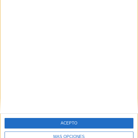
CCOO acusa a Servilimpce de actuar
como en su etapa privada por culpa del
"eje del mal"
HACE 3 HORAS
Ceuta nos necesita
HACE 4 HORAS
ACEPTO
MÁS OPCIONES