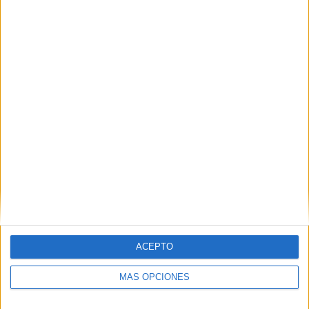
Orgullo de un pueblo que nunca pierde
su humanidad
HACE 7 HORAS
ACEPTO
MÁS OPCIONES