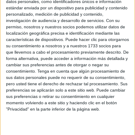
datos personales, como identificadores únicos e información
Related
Posts
estándar enviada por un dispositivo para publicidad y contenido
personalizado, medición de publicidad y contenido,
El reto de Ceuta: casi 1.400 menores
investigación de audiencia y desarrollo de servicios.
Con su
inmigrantes para una ciudad que solo
permiso, nosotros y nuestros socios podemos utilizar datos de
puede atender a 30
localización geográfica precisa e identificación mediante las
características de dispositivos. Puede hacer clic para otorgarnos
HACE 10 MINUTOS
su consentimiento a nosotros y a nuestros 1733 socios para
Viernes 7 de agosto de 2026
que llevemos a cabo el procesamiento previamente descrito. De
forma alternativa, puede acceder a información más detallada y
HACE 3 HORAS
cambiar sus preferencias antes de otorgar o negar su
consentimiento.
Tenga en cuenta que algún procesamiento de
El Rey muestra su respaldo a Ceuta en
sus datos personales puede no requerir de su consentimiento,
una hora decisiva
pero usted tiene el derecho de rechazar tal procesamiento. Sus
HACE 3 HORAS
preferencias se aplicarán solo a este sitio web. Puede cambiar
sus preferencias o retirar su consentimiento en cualquier
Carta de los vecinos de Arcos Quebrados
momento volviendo a este sitio y haciendo clic en el botón
HACE 7 HORAS
"Privacidad" en la parte inferior de la página web.
Disparos en el Príncipe y un herido por
arma blanca
HACE 7 HORAS